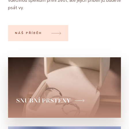
vdechnou šperkům první život, ale jejich příběh již budete
psát vy.
NÁŠ PŘÍBĚH
SNUBNÍ PRSTENY