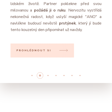
lidském životě. Partner poklekne před svou
sy
ého
milovanou a
požádá ji o ruku
. Nervozitu vystřídá
tr
né
nekonečná radost, když uslyší magické "ANO" a
Zp
ny.
navlékne budoucí nevěstě
prstýnek
, který jí bude
či
své
tento kouzelný den připomínat už navždy.
PROHLÉDNOUT SI