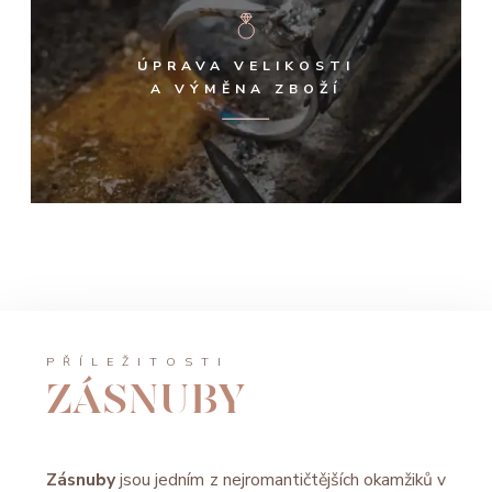
ÚPRAVA VELIKOSTI
A VÝMĚNA ZBOŽÍ
PŘÍLEŽITOSTI
P
ZÁSNUBY
Zásnuby
jsou jedním z nejromantičtějších okamžiků v
P