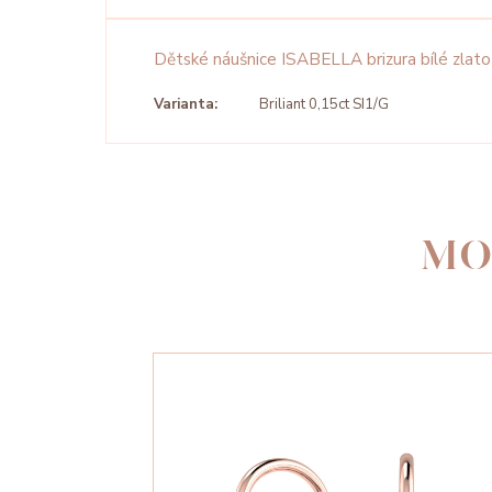
Dětské náušnice ISABELLA brizura bílé zlato
Varianta:
Briliant 0,15ct SI1/G
MO