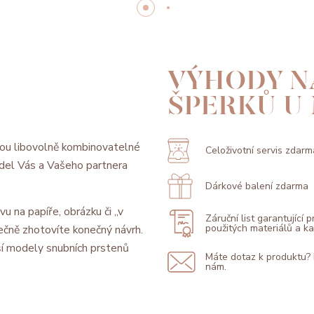
VÝHODY N
ŠPERKŮ U
ou libovolně kombinovatelné
Celoživotní servis zdarm
model Vás a Vašeho partnera
Dárkové balení zdarma
vu na papíře, obrázku či „v
Záruční list garantující 
použitých materiálů a 
ečně zhotovíte konečný návrh.
í modely snubních prstenů
Máte dotaz k produktu?
nám.