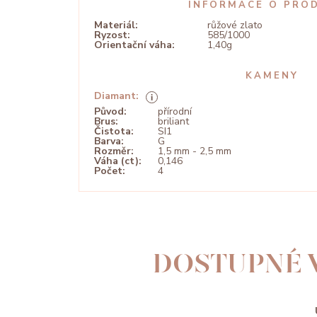
INFORMACE O PRO
Materiál:
růžové zlato
Ryzost:
585/1000
Orientační váha:
1,40g
KAMENY
Diamant:
Původ:
přírodní
Brus:
briliant
Čistota:
SI1
Barva:
G
Rozměr:
1,5 mm - 2,5 mm
Váha (ct):
0,146
Počet:
4
DOSTUPNÉ 