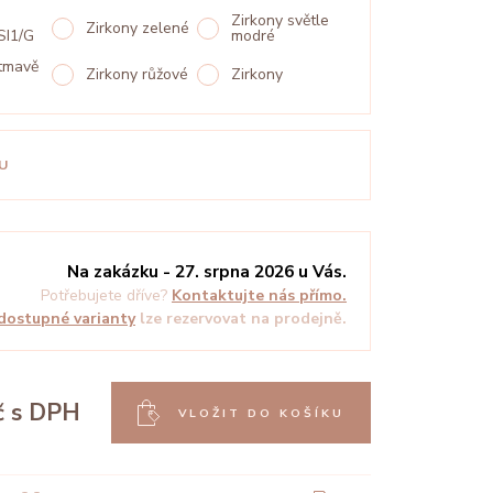
Zirkony světle
Zirkony zelené
SI1/G
modré
 tmavě
Zirkony růžové
Zirkony
U
Na zakázku - 27. srpna 2026 u Vás.
Potřebujete dříve?
Kontaktujte nás přímo.
dostupné varianty
lze rezervovat na prodejně.
č
s DPH
VLOŽIT DO KOŠÍKU