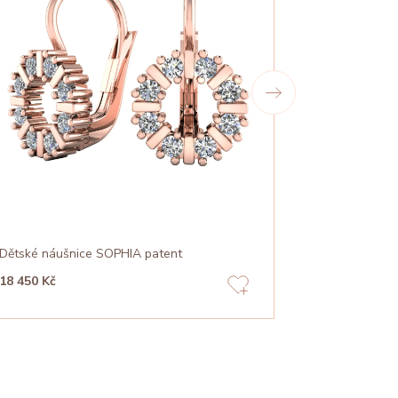
Dětské náušnice SOPHIA patent
Dětské náušn
18 450 Kč
15 760 Kč