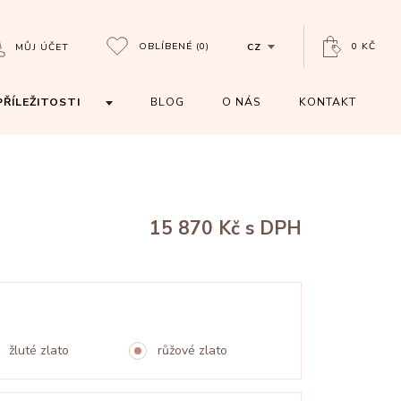
OBLÍBENÉ
(0)
0 KČ
MŮJ ÚČET
CZ
PŘÍLEŽITOSTI
BLOG
O NÁS
KONTAKT
15 870 Kč
s DPH
žluté zlato
růžové zlato