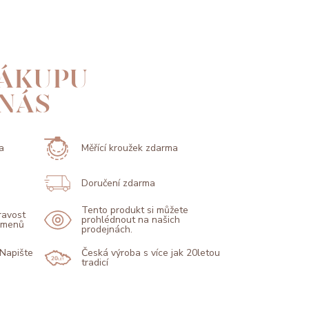
ÁKUPU
 NÁS
a
Měřící kroužek zdarma
Doručení zdarma
Tento produkt si můžete
pravost
prohlédnout na našich
kamenů
prodejnách.
 Napište
Česká výroba s více jak 20letou
tradicí