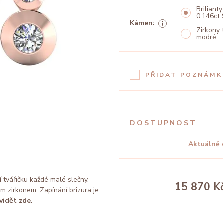
Brilianty
0,146ct 
Kámen:
Zirkony
modré
PŘIDAT POZNÁMK
DOSTUPNOST
Aktuálně 
 tvářičku každé malé slečny.
15 870 K
m zirkonem. Zapínání brizura je
vidět zde.