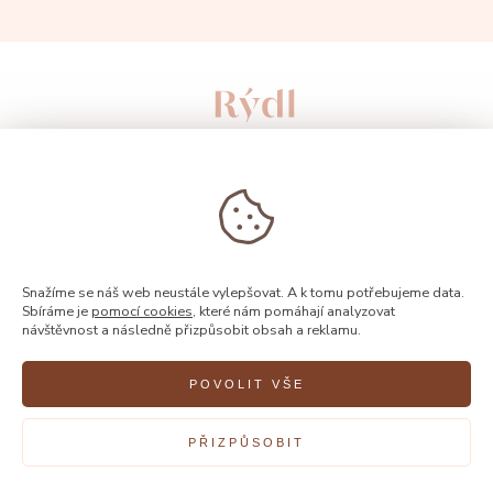
Snažíme se náš web neustále vylepšovat. A k tomu potřebujeme data.
Sbíráme je
pomocí cookies
, které nám pomáhají analyzovat
návštěvnost a následně přizpůsobit obsah a reklamu.
© 2026, Rýdl
POVOLIT VŠE
PŘIZPŮSOBIT
Vytvořilo
FEO