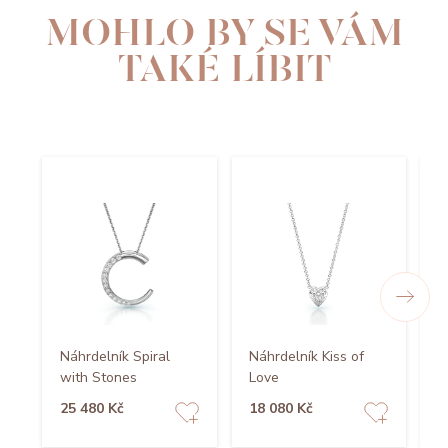
MOHLO BY SE VÁM
TAKÉ LÍBIT
Náhrdelník Spiral
Náhrdelník Kiss of
with Stones
Love
N
25 480 Kč
18 080 Kč
1