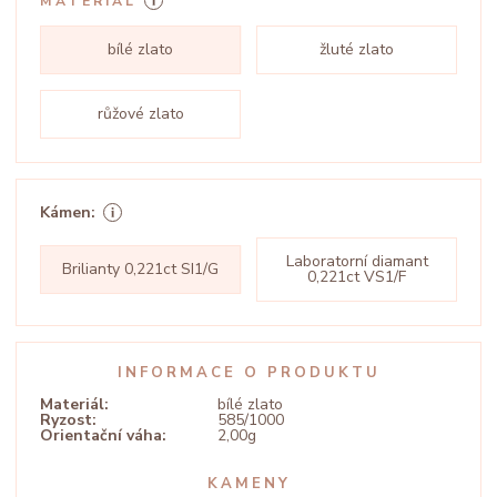
MATERIÁL
bílé zlato
žluté zlato
růžové zlato
Kámen:
Laboratorní diamant
Brilianty 0,221ct SI1/G
0,221ct VS1/F
INFORMACE O PRODUKTU
Materiál:
bílé zlato
Ryzost:
585/1000
Orientační váha:
2,00g
KAMENY