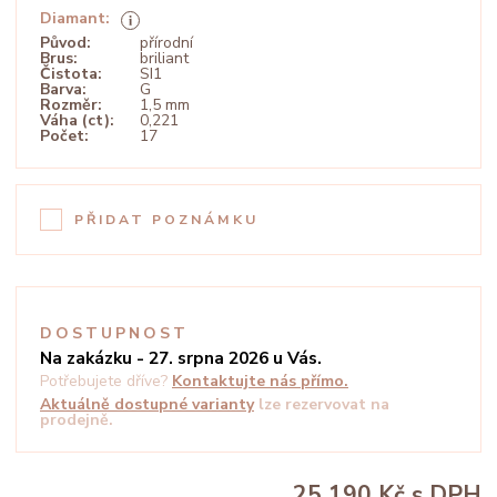
Diamant:
Původ:
přírodní
Brus:
briliant
Čistota:
SI1
Barva:
G
Rozměr:
1,5 mm
Váha (ct):
0,221
Počet:
17
PŘIDAT POZNÁMKU
DOSTUPNOST
Na zakázku - 27. srpna 2026 u Vás.
Potřebujete dříve?
Kontaktujte nás přímo.
Aktuálně dostupné varianty
lze rezervovat na
prodejně.
25 190 Kč
s DPH