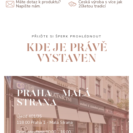
Máte dotaz k produktu?
Česká výroba s více jak
Napište nám.
20letou tradicí
PŘIJĎTE SI ŠPERK PROHLÉDNOUT
KDE JE PRÁVĚ
VYSTAVEN
PRAHA - MALÁ
STRANA
Újezd 401/35
118 00 Praha 1 - Malá Strana
Dnes otevřeno
10:00 - 16:00