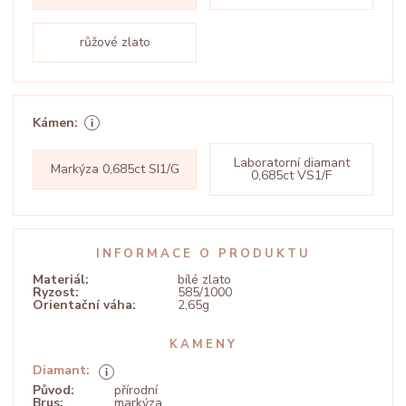
růžové zlato
Kámen:
Laboratorní diamant
Markýza 0,685ct SI1/G
0,685ct VS1/F
INFORMACE O PRODUKTU
Materiál:
bílé zlato
Ryzost:
585/1000
Orientační váha:
2,65g
KAMENY
Diamant:
Původ:
přírodní
Brus:
markýza