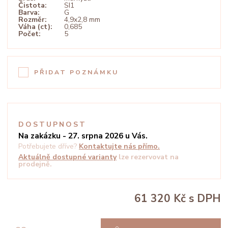
Čistota:
SI1
Barva:
G
Rozměr:
4,9x2,8 mm
Váha (ct):
0,685
Počet:
5
PŘIDAT POZNÁMKU
DOSTUPNOST
Na zakázku - 27. srpna 2026 u Vás.
Potřebujete dříve?
Kontaktujte nás přímo.
Aktuálně dostupné varianty
lze rezervovat na
prodejně.
61 320 Kč
s DPH