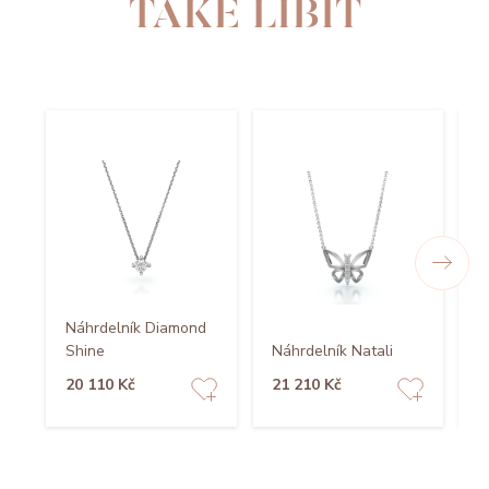
TAKÉ LÍBIT
Náhrdelník Diamond
Shine
Náhrdelník Natali
N
20 110 Kč
21 210 Kč
2