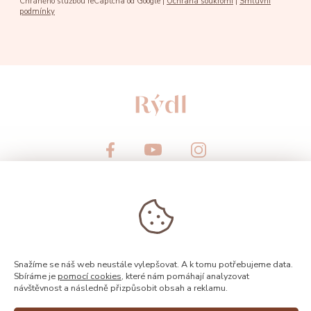
Chráněno službou reCaptcha od Google |
Ochrana soukromí
|
Smluvní
podmínky
© 2026, Rýdl
Snažíme se náš web neustále vylepšovat. A k tomu potřebujeme data.
Sbíráme je
pomocí cookies
, které nám pomáhají analyzovat
návštěvnost a následně přizpůsobit obsah a reklamu.