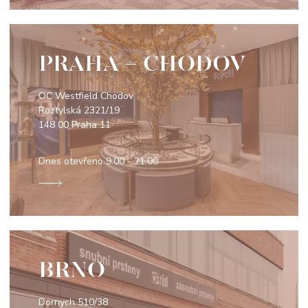
PRAHA - CHODOV
OC Westfield Chodov
Roztylská 2321/19
148 00 Praha 11
Dnes otevřeno
9:00 - 21:00
BRNO
Dornych 510/38