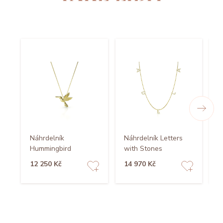
Náhrdelník
Náhrdelník Letters
N
Hummingbird
with Stones
C
12 250 Kč
14 970 Kč
1