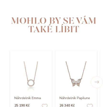
MOHLO BY SE VÁM
TAKÉ LÍBIT
N
Náhrdelník Emma
Náhrdelník Papilune
B
25 190 Kč
26 340 Kč
1