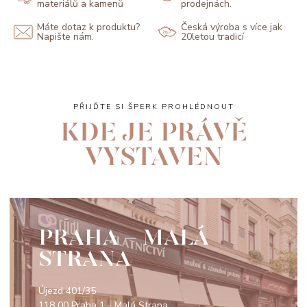
materiálů a kamenů
prodejnách.
Máte dotaz k produktu?
Česká výroba s více jak
Napište nám.
20letou tradicí
PŘIJĎTE SI ŠPERK PROHLÉDNOUT
KDE JE PRÁVĚ
VYSTAVEN
PRAHA - MALÁ
STRANA
Újezd 401/35
118 00 Praha 1 - Malá Strana