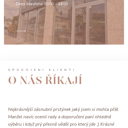
Dnes otevřeno
10:00 - 14:00
SPOKOJENÍ KLIENTI
O NÁS ŘÍKAJÍ
Nejkrásnější zásnubní prstýnek jaký jsem si mohla přát.
Manžel navíc ocenil rady a doporučení paní ohledně
výběru i když prý přesně věděl pro který jde :) Krásné