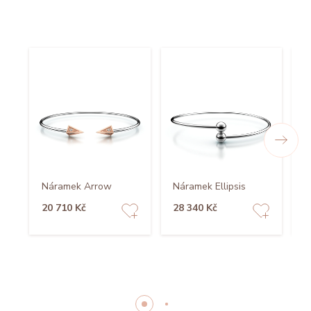
Náramek Arrow
Náramek Ellipsis
N
20 710 Kč
28 340 Kč
2