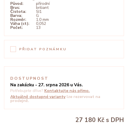
Původ:
přírodní
Brus:
briliant
Čistota:
SI1
Barva:
G
Rozměr:
1,0 mm
Váha (ct):
0,052
Počet:
13
PŘIDAT POZNÁMKU
DOSTUPNOST
Na zakázku - 27. srpna 2026 u Vás.
Potřebujete dříve?
Kontaktujte nás přímo.
Aktuálně dostupné varianty
lze rezervovat na
prodejně.
27 180 Kč
s DPH