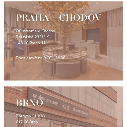
PRAHA - CHODOV
OC Westfield Chodov
Roztylská 2321/19
148 00 Praha 11
Dnes otevřeno
9:00 - 21:00
BRNO
Dornych 510/38
617 00 Brno