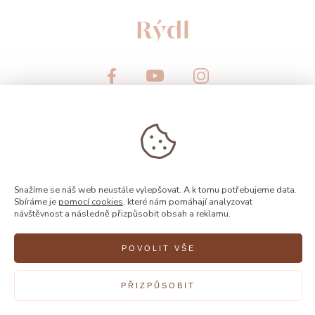
© 2026, Rýdl
Snažíme se náš web neustále vylepšovat. A k tomu potřebujeme data.
Sbíráme je
pomocí cookies
, které nám pomáhají analyzovat
návštěvnost a následně přizpůsobit obsah a reklamu.
POVOLIT VŠE
Vytvořilo
FEO
PŘIZPŮSOBIT