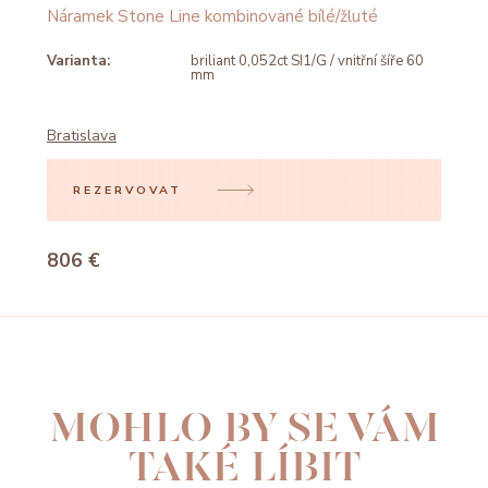
Náramek Stone Line kombinované bílé/žluté
Varianta:
briliant 0,052ct SI1/G / vnitřní šíře 60
mm
Bratislava
REZERVOVAT
806 €
MOHLO BY SE VÁM
TAKÉ LÍBIT