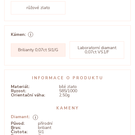
růžové zlato
Kámen:
Laboratorní diamant
Brilianty 0,07ct SI1/G
0,07ct VS1/F
INFORMACE O PRODUKTU
Materiál:
bílé zlato
Ryzost:
585/1000
Orientační váha:
2,50g
KAMENY
Diamant:
Původ:
přírodní
Brus:
briliant
Čistota:
SI1