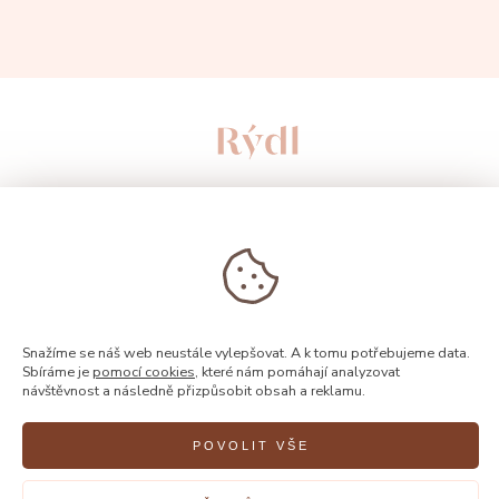
Snažíme se náš web neustále vylepšovat. A k tomu potřebujeme data.
Sbíráme je
pomocí cookies
, které nám pomáhají analyzovat
© 2026, Rýdl
návštěvnost a následně přizpůsobit obsah a reklamu.
POVOLIT VŠE
Vytvořilo
FEO