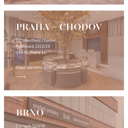
PRAHA - CHODOV
OC Westfield Chodov
Roztylská 2321/19
148 00 Praha 11
Dnes otevřeno
9:00 - 21:00
BRNO
Dornych 510/38