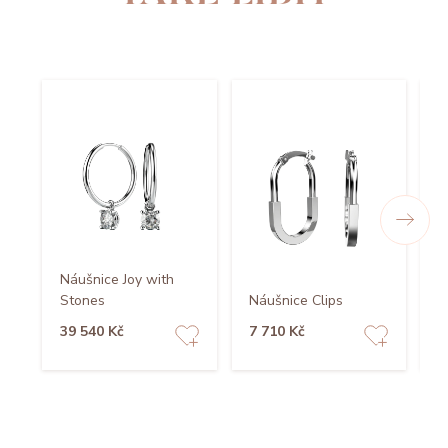
N
Náušnice Joy with
N
Stones
Náušnice Clips
w
39 540 Kč
7 710 Kč
2