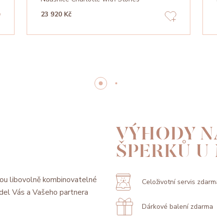
23 920 Kč
VÝHODY N
ŠPERKŮ U
ou libovolně kombinovatelné
Celoživotní servis zdarm
model Vás a Vašeho partnera
Dárkové balení zdarma