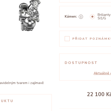
Brilianty
Kámen:
SI1/G
PŘIDAT POZNÁMK
DOSTUPNOST
Aktuálně 
ravidelným tvarem i zajímavě
22 100 K
DUKTU