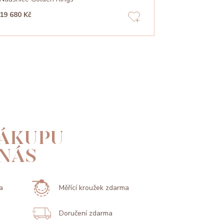
19 680 Kč
25 710 Kč
ÁKUPU
 NÁS
a
Měřící kroužek zdarma
Doručení zdarma