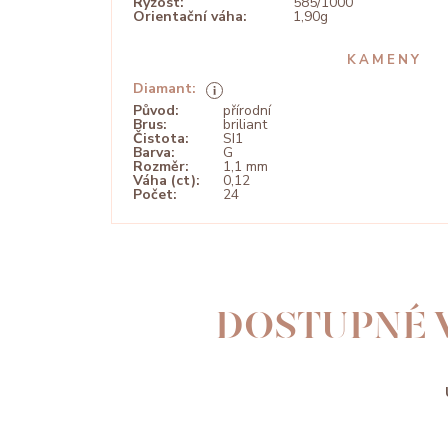
Ryzost:
585/1000
Orientační váha:
1,90g
KAMENY
Diamant:
Původ:
přírodní
Brus:
briliant
Čistota:
SI1
Barva:
G
Rozměr:
1,1 mm
Váha (ct):
0,12
Počet:
24
DOSTUPNÉ 