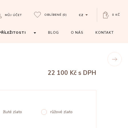
OBLÍBENÉ
(0)
0 KČ
MŮJ ÚČET
CZ
PŘÍLEŽITOSTI
BLOG
O NÁS
KONTAKT
22 100 Kč
s DPH
žluté zlato
růžové zlato