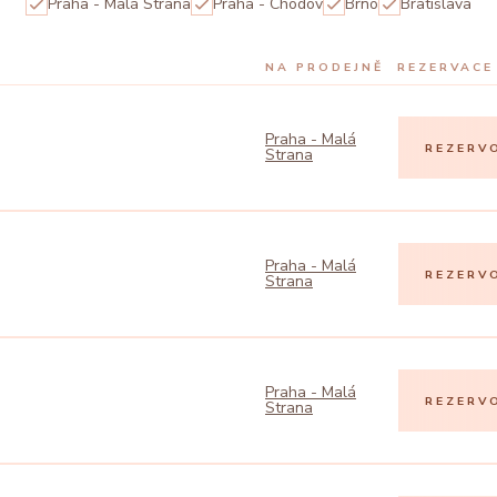
Praha - Malá Strana
Praha - Chodov
Brno
Bratislava
NA PRODEJNĚ
REZERVACE
Praha - Malá
REZERV
Strana
Praha - Malá
REZERV
Strana
Praha - Malá
REZERV
Strana