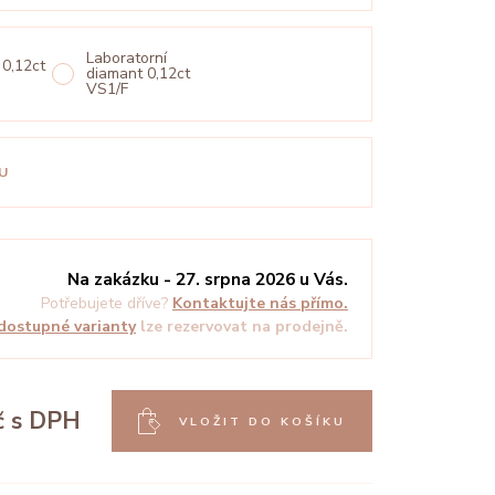
Laboratorní
 0,12ct
diamant 0,12ct
VS1/F
U
Na zakázku - 27. srpna 2026 u Vás.
Potřebujete dříve?
Kontaktujte nás přímo.
dostupné varianty
lze rezervovat na prodejně.
č
s DPH
VLOŽIT DO KOŠÍKU