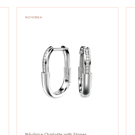
NOVINKA
Náušnice Charlotte with Stones