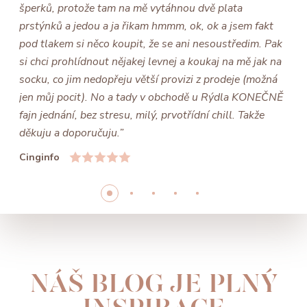
šperků, protože tam na mě vytáhnou dvě plata
prstýnků a jedou a ja řikam hmmm, ok, ok a jsem fakt
pod tlakem si něco koupit, že se ani nesoustředim. Pak
si chci prohlídnout nějakej levnej a koukaj na mě jak na
socku, co jim nedopřeju větší provizi z prodeje (možná
jen můj pocit). No a tady v obchodě u Rýdla KONEČNĚ
fajn jednání, bez stresu, milý, prvotřídní chill. Takže
děkuju a doporučuju.”
Cinginfo
NÁŠ BLOG JE PLNÝ