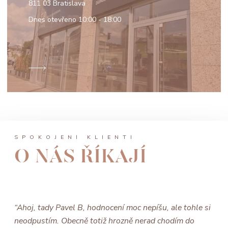
811 03 Bratislava
Dnes otevřeno
10:00 - 18:00
SPOKOJENÍ KLIENTI
O NÁS ŘÍKAJÍ
“Ahoj, tady Pavel B, hodnocení moc nepíšu, ale tohle si
neodpustím. Obecně totiž hrozně nerad chodím do