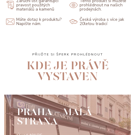
Záruční list garantující
Tento produkt si můžete
pravost použitých
prohlédnout na našich
materiálů a kamenů
prodejnách.
Máte dotaz k produktu?
Česká výroba s více jak
Napište nám.
20letou tradicí
PŘIJĎTE SI ŠPERK PROHLÉDNOUT
KDE JE PRÁVĚ
VYSTAVEN
PRAHA - MALÁ
STRANA