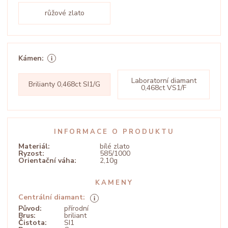
růžové zlato
Kámen:
Laboratorní diamant
Brilianty 0,468ct SI1/G
0,468ct VS1/F
INFORMACE O PRODUKTU
Materiál:
bílé zlato
Ryzost:
585/1000
Orientační váha:
2,10g
KAMENY
Centrální diamant:
Původ:
přírodní
Brus:
briliant
Čistota:
SI1