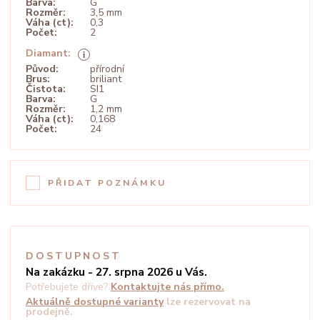
Barva:
G
Rozměr:
3,5 mm
Váha (ct):
0,3
Počet:
2
Diamant:
Původ:
přírodní
Brus:
briliant
Čistota:
SI1
Barva:
G
Rozměr:
1,2 mm
Váha (ct):
0,168
Počet:
24
PŘIDAT POZNÁMKU
DOSTUPNOST
Na zakázku - 27. srpna 2026 u Vás.
Potřebujete dříve?
Kontaktujte nás přímo.
Aktuálně dostupné varianty
lze rezervovat na
prodejně.