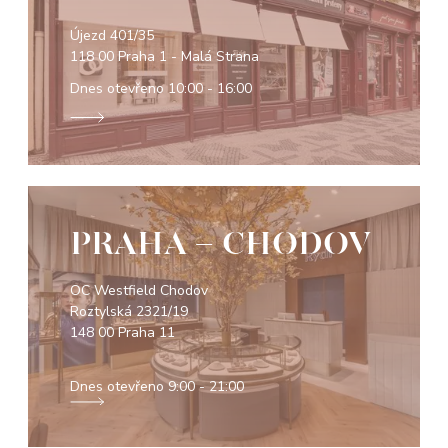
Újezd 401/35
118 00 Praha 1 - Malá Strana
Dnes otevřeno
10:00 - 16:00
PRAHA - CHODOV
OC Westfield Chodov
Roztylská 2321/19
148 00 Praha 11
Dnes otevřeno
9:00 - 21:00