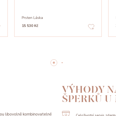
Prsten Láska
15 530 Kč
VÝHODY N
ŠPERKŮ U
ou libovolně kombinovatelné
Celoživotní servis zdarm