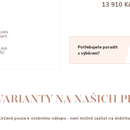
13 910 K
rodní
liant
Potřebujete poradit
5 mm
052
s výběrem?
VARIANTY NA NAŠICH 
Určené pouze k osobnímu nákupu - není možné zasílat na dobírku