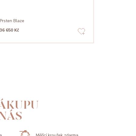
Prsten Blaze
Prsten Flowe
36 650 Kč
30 220 Kč
ÁKUPU
 NÁS
a
Měřící kroužek zdarma