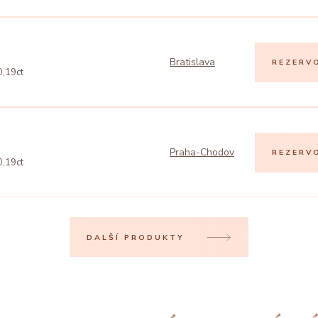
Bratislava
REZERV
0,19ct
Praha-Chodov
REZERV
0,19ct
DALŠÍ PRODUKTY