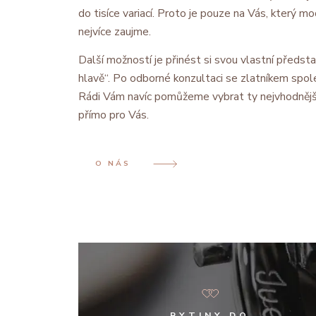
do tisíce variací. Proto je pouze na Vás, který 
nejvíce zaujme.
Další možností je přinést si svou vlastní předsta
hlavě“. Po odborné konzultaci se zlatníkem spol
Rádi Vám navíc pomůžeme vybrat ty nejvhodnějš
přímo pro Vás.
O NÁS
RYTINY DO