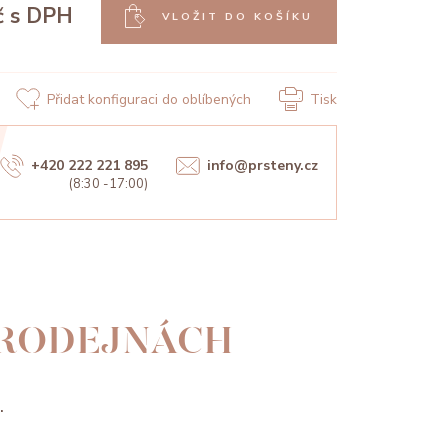
č
s DPH
VLOŽIT DO KOŠÍKU
Přidat konfiguraci do oblíbených
Tisk
+420 222 221 895
info@prsteny.cz
(8:30 -17:00)
PRODEJNÁCH
.