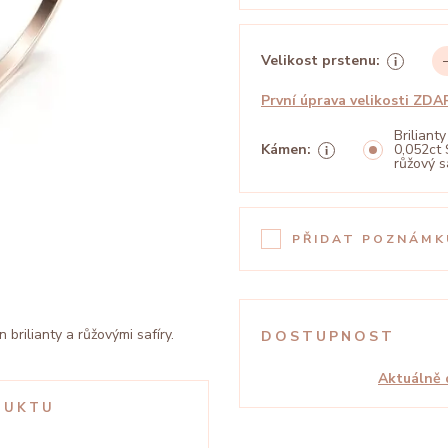
Velikost prstenu:
První úprava velikosti ZD
Brilianty
Kámen:
0,052ct 
růžový s
PŘIDAT POZNÁMK
 brilianty a růžovými safíry.
DOSTUPNOST
Aktuálně 
DUKTU