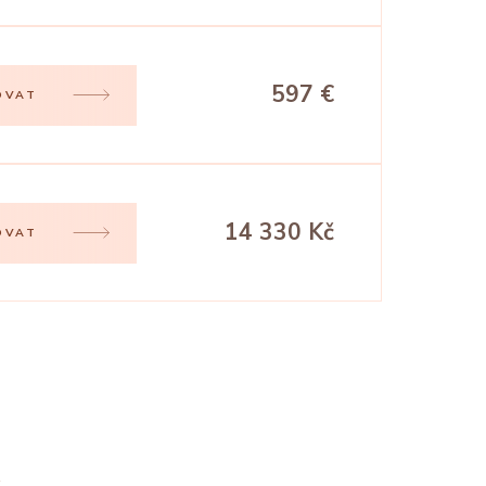
597 €
OVAT
14 330 Kč
OVAT