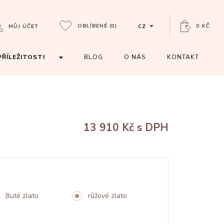
OBLÍBENÉ
(0)
0 KČ
MŮJ ÚČET
CZ
PŘÍLEŽITOSTI
BLOG
O NÁS
KONTAKT
13 910 Kč
s DPH
žluté zlato
růžové zlato