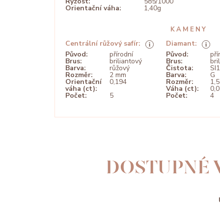
Ryzost:
585/1000
Orientační váha:
1,40g
KAMENY
Centrální růžový safír:
Diamant:
Původ:
přírodní
Původ:
pří
Brus:
briliantový
Brus:
bri
Barva:
růžový
Čistota:
SI1
Rozměr:
2 mm
Barva:
G
Orientační
0,194
Rozměr:
1,
váha (ct):
Váha (ct):
0,
Počet:
5
Počet:
4
DOSTUPNÉ 