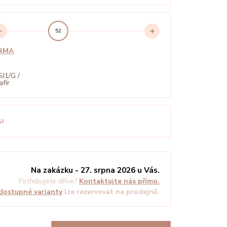
52
ARMA
SI1/G /
afír
U
Na zakázku - 27. srpna 2026 u Vás.
Potřebujete dříve?
Kontaktujte nás přímo.
dostupné varianty
lze rezervovat na prodejně.