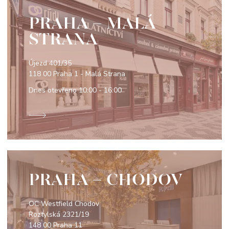
PRAHA - MALÁ
STRANA
Újezd 401/35
118 00 Praha 1 - Malá Strana
Dnes otevřeno
10:00 - 16:00
PRAHA - CHODOV
OC Westfield Chodov
Roztylská 2321/19
148 00 Praha 11