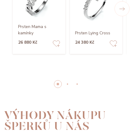
Prsten Mama s
kamínky
Prsten Lying Cross
P
26 880 Kč
24 380 Kč
2
VÝHODY NÁKUPU
ŠPERKŮ U NÁS