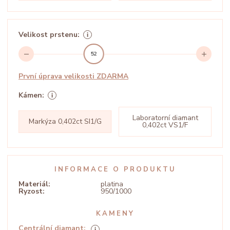
Velikost prstenu:
52
První úprava velikosti ZDARMA
Kámen:
Laboratorní diamant
Markýza 0,402ct SI1/G
0,402ct VS1/F
INFORMACE O PRODUKTU
Materiál:
platina
Ryzost:
950/1000
KAMENY
Centrální diamant: