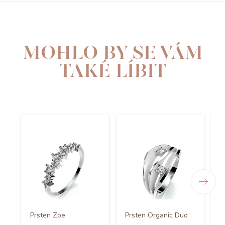
MOHLO BY SE VÁM
TAKÉ LÍBIT
P
Prsten Zoe
Prsten Organic Duo
C