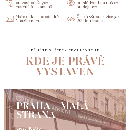
pravost použitých
prohlédnout na našich
materiálů a kamenů
prodejnách.
Máte dotaz k produktu?
Česká výroba s více jak
Napište nám.
20letou tradicí
PŘIJĎTE SI ŠPERK PROHLÉDNOUT
KDE JE PRÁVĚ
VYSTAVEN
PRAHA - MALÁ
STRANA
Újezd 401/35