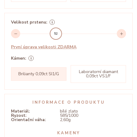
Velikost prstenu:
52
První úprava velikosti ZDARMA
Kámen:
Laboratorní diamant
Brilianty 0,09ct SI1/G
0,09ct VS1/F
INFORMACE O PRODUKTU
Materiál:
bílé zlato
Ryzost:
585/1000
Orientační váha:
2,60g
KAMENY