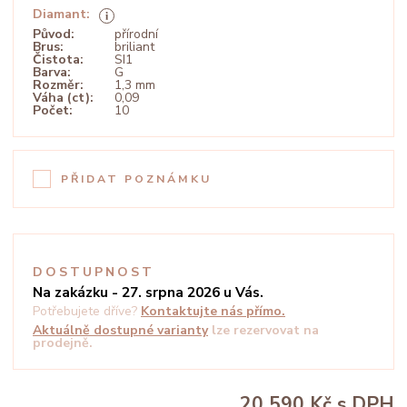
Diamant:
Původ:
přírodní
Brus:
briliant
Čistota:
SI1
Barva:
G
Rozměr:
1,3 mm
Váha (ct):
0,09
Počet:
10
PŘIDAT POZNÁMKU
DOSTUPNOST
Na zakázku - 27. srpna 2026 u Vás.
Potřebujete dříve?
Kontaktujte nás přímo.
Aktuálně dostupné varianty
lze rezervovat na
prodejně.
20 590 Kč
s DPH