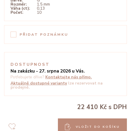
Barva:
G
Rozměr:
1,5 mm
Váha (ct):
0,13
Počet:
10
PŘIDAT POZNÁMKU
DOSTUPNOST
Na zakázku - 27. srpna 2026 u Vás.
Potřebujete dříve?
Kontaktujte nás přímo.
Aktuálně dostupné varianty
lze rezervovat na
prodejně.
22 410 Kč
s DPH
VLOŽIT DO KOŠÍKU