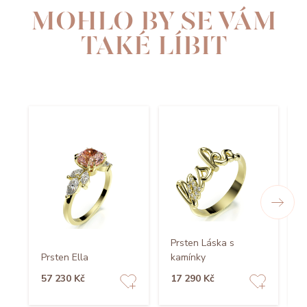
MOHLO BY SE VÁM
TAKÉ LÍBIT
Prsten Láska s
Prsten Ella
kamínky
P
57 230 Kč
17 290 Kč
1