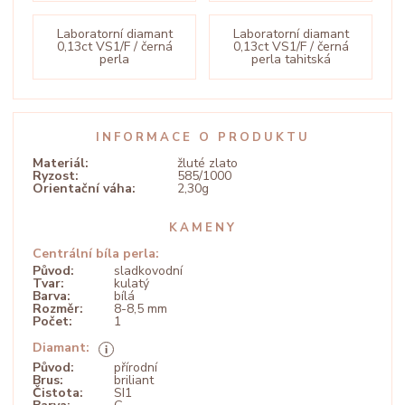
Laboratorní diamant
Laboratorní diamant
0,13ct VS1/F / černá
0,13ct VS1/F / černá
perla
perla tahitská
INFORMACE O PRODUKTU
Materiál:
žluté zlato
Ryzost:
585/1000
Orientační váha:
2,30g
KAMENY
Centrální bíla perla:
Původ:
sladkovodní
Tvar:
kulatý
Barva:
bílá
Rozměr:
8-8,5 mm
Počet:
1
Diamant:
Původ:
přírodní
Brus:
briliant
Čistota:
SI1