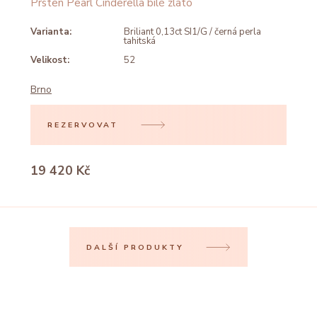
Prsten Pearl Cinderella bílé zlato
Varianta:
Briliant 0,13ct SI1/G / černá perla
tahitská
Velikost:
52
Brno
REZERVOVAT
19 420 Kč
DALŠÍ PRODUKTY