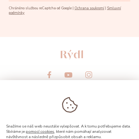
Chráněno službou reCaptcha od Google |
Ochrana soukromí
|
Smluvní
podmínky
© 2026, Rýdl
Snažíme se náš web neustále vylepšovat. A k tomu potřebujeme data.
Sbíráme je
pomocí cookies
, které nám pomáhají analyzovat
návštěvnost a následně přizpůsobit obsah a reklamu.