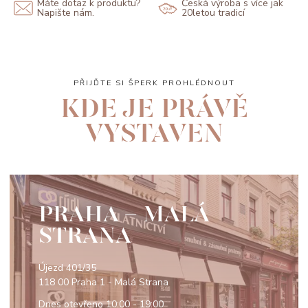
Máte dotaz k produktu?
Česká výroba s více jak
Napište nám.
20letou tradicí
PŘIJĎTE SI ŠPERK PROHLÉDNOUT
KDE JE PRÁVĚ
VYSTAVEN
PRAHA - MALÁ
STRANA
Újezd 401/35
118 00 Praha 1 - Malá Strana
Dnes otevřeno
10:00 - 19:00