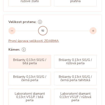
růžové zlato
platina
Velikost prstenu:
52
První úprava velikosti ZDARMA
Kámen:
Brilianty 0,13ct SI1/G /
Brilianty 0,13ct SI1/G /
bílá perla
růžová perla
Brilianty 0,13ct SI1/G /
Brilianty 0,13ct SI1/G /
černá perla
černá perla tahitská
Laboratorní diamant
Laboratorní diamant
0,13ct VS1/F / bílá
0,13ct VS1/F / růžová
perla
perla