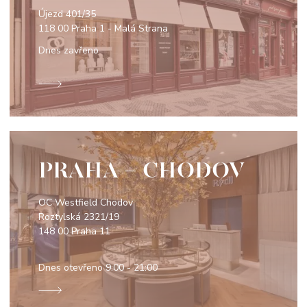
Újezd 401/35
118 00 Praha 1 - Malá Strana
Dnes zavřeno
PRAHA - CHODOV
OC Westfield Chodov
Roztylská 2321/19
148 00 Praha 11
Dnes otevřeno
9:00 - 21:00