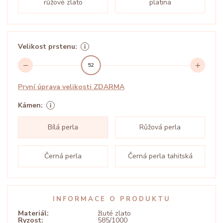
růžové zlato
platina
Velikost prstenu:
52
První úprava velikosti ZDARMA
Kámen:
Bílá perla
Růžová perla
Černá perla
Černá perla tahitská
INFORMACE O PRODUKTU
Materiál:
žluté zlato
Ryzost:
585/1000