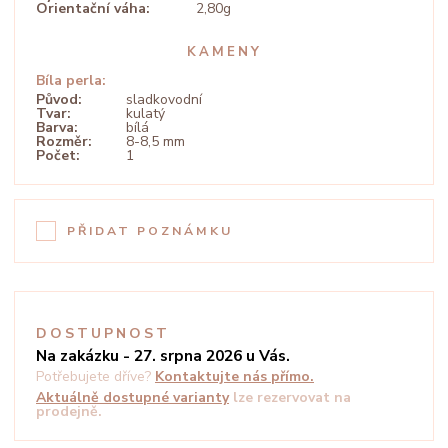
Orientační váha:
2,80g
KAMENY
Bíla perla:
Původ:
sladkovodní
Tvar:
kulatý
Barva:
bílá
Rozměr:
8-8,5 mm
Počet:
1
PŘIDAT POZNÁMKU
DOSTUPNOST
Na zakázku - 27. srpna 2026 u Vás.
Potřebujete dříve?
Kontaktujte nás přímo.
Aktuálně dostupné varianty
lze rezervovat na
prodejně.