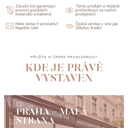
Záruční list garantující
Tento produkt si můžete
pravost použitých
prohlédnout na našich
materiálů a kamenů
prodejnách.
Máte dotaz k produktu?
Česká výroba s více jak
Napište nám.
20letou tradicí
PŘIJĎTE SI ŠPERK PROHLÉDNOUT
KDE JE PRÁVĚ
VYSTAVEN
PRAHA - MALÁ
STRANA