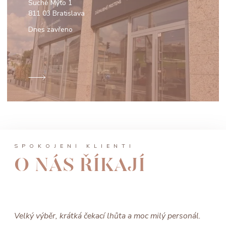
Suché Mýto 1
811 03 Bratislava
Dnes zavřeno
SPOKOJENÍ KLIENTI
O NÁS ŘÍKAJÍ
Velký výběr, krátká čekací lhůta a moc milý personál.