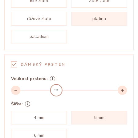
bílé zlato
žluté zlato
růžové zlato
platina
palladium
DÁMSKÝ PRSTEN
Velikost prstenu:
52
Šířka:
4 mm
5 mm
6 mm