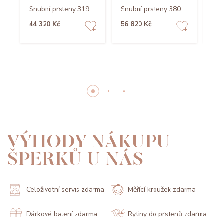
Snubní prsteny 319
Snubní prsteny 380
S
44 320 Kč
56 820 Kč
4
VÝHODY NÁKUPU
ŠPERKŮ U NÁS
Celoživotní servis zdarma
Měřící kroužek zdarma
Dárkové balení zdarma
Rytiny do prstenů zdarma