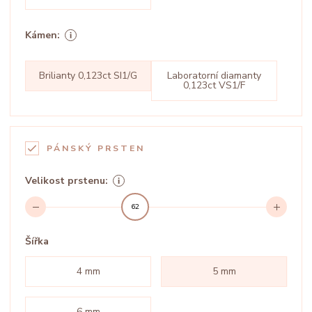
Kámen:
Brilianty 0,123ct SI1/G
Laboratorní diamanty
0,123ct VS1/F
PÁNSKÝ PRSTEN
Velikost prstenu:
62
Šířka
4 mm
5 mm
6 mm