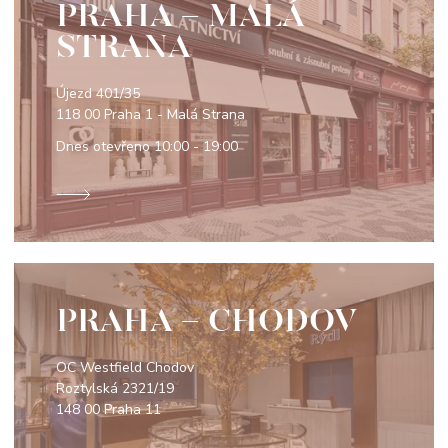
PRAHA - MALÁ
STRANA
Újezd 401/35
118 00 Praha 1 - Malá Strana
Dnes otevřeno
10:00 - 19:00
PRAHA - CHODOV
OC Westfield Chodov
Roztylská 2321/19
148 00 Praha 11