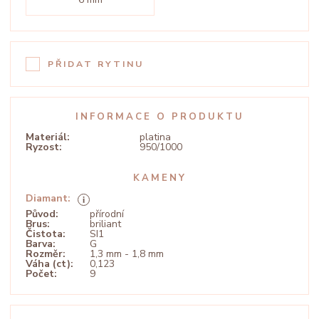
PŘIDAT RYTINU
INFORMACE O PRODUKTU
Materiál:
platina
Ryzost:
950/1000
KAMENY
Diamant:
Původ:
přírodní
Brus:
briliant
Čistota:
SI1
Barva:
G
Rozměr:
1,3 mm - 1,8 mm
Váha (ct):
0,123
Počet:
9