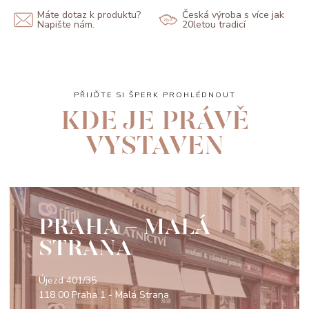
Máte dotaz k produktu?
Česká výroba s více jak
Napište nám.
20letou tradicí
PŘIJĎTE SI ŠPERK PROHLÉDNOUT
KDE JE PRÁVĚ
VYSTAVEN
PRAHA - MALÁ
STRANA
Újezd 401/35
118 00 Praha 1 - Malá Strana