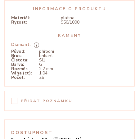
INFORMACE O PRODUKTU
Materiál:
platina
Ryzost:
950/1000
KAMENY
Diamant:
Původ:
přírodní
Brus:
briliant
Čistota:
SI1
Barva:
G
Rozměr:
2,2 mm
Váha (ct):
1,04
Počet:
26
PŘIDAT POZNÁMKU
DOSTUPNOST