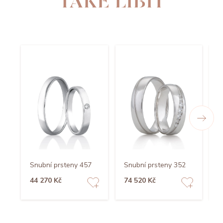
TAKÉ LÍBIT
Snubní prsteny 457
Snubní prsteny 352
S
44 270 Kč
74 520 Kč
5