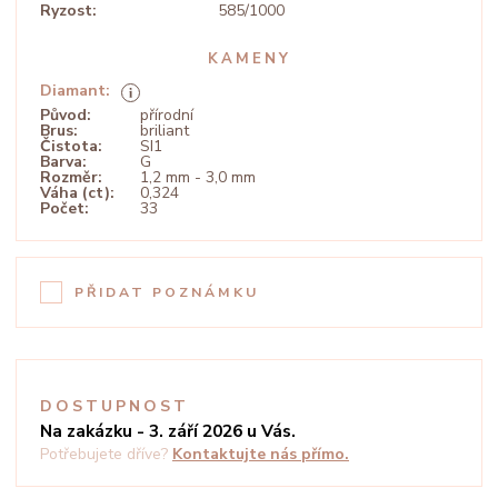
Ryzost:
585/1000
KAMENY
Diamant:
Původ:
přírodní
Brus:
briliant
Čistota:
SI1
Barva:
G
Rozměr:
1,2 mm - 3,0 mm
Váha (ct):
0,324
Počet:
33
PŘIDAT POZNÁMKU
DOSTUPNOST
Na zakázku - 3. září 2026 u Vás.
Potřebujete dříve?
Kontaktujte nás přímo.