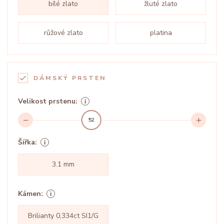
bílé zlato
žluté zlato
růžové zlato
platina
DÁMSKÝ PRSTEN
Velikost prstenu:
52
Šířka:
3.1 mm
Kámen:
Brilianty 0,334ct SI1/G