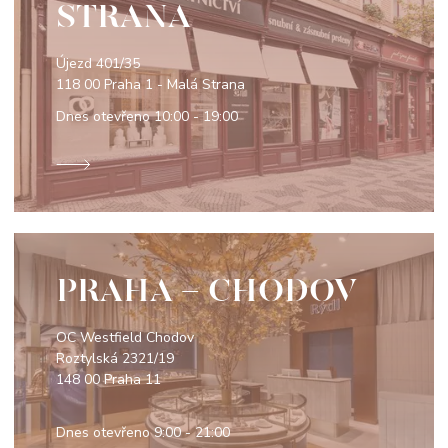
STRANA
Újezd 401/35
118 00 Praha 1 - Malá Strana
Dnes otevřeno
10:00 - 19:00
PRAHA - CHODOV
OC Westfield Chodov
Roztylská 2321/19
148 00 Praha 11
Dnes otevřeno
9:00 - 21:00