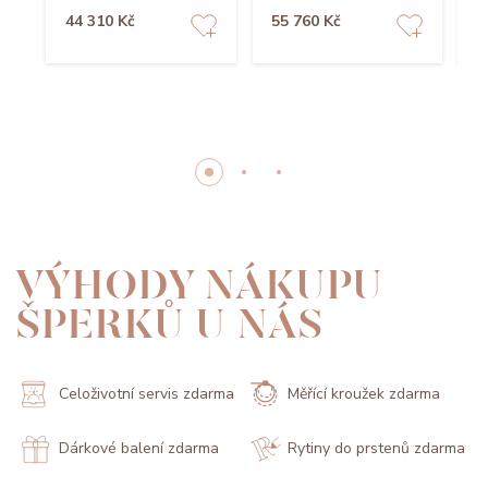
44 310 Kč
55 760 Kč
5
VÝHODY NÁKUPU
ŠPERKŮ U NÁS
Celoživotní servis zdarma
Měřící kroužek zdarma
Dárkové balení zdarma
Rytiny do prstenů zdarma