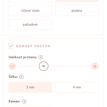
růžové zlato
platina
palladium
DÁMSKÝ PRSTEN
Velikost prstenu:
52
Šířka:
3 mm
4 mm
Kámen: