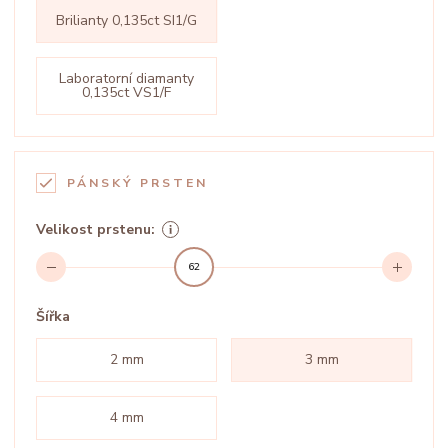
Brilianty 0,135ct SI1/G
Laboratorní diamanty
0,135ct VS1/F
PÁNSKÝ PRSTEN
Velikost prstenu:
62
Šířka
2 mm
3 mm
4 mm