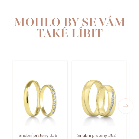
MOHLO BY SE VÁM
TAKÉ LÍBIT
Snubní prsteny 336
Snubní prsteny 352
S