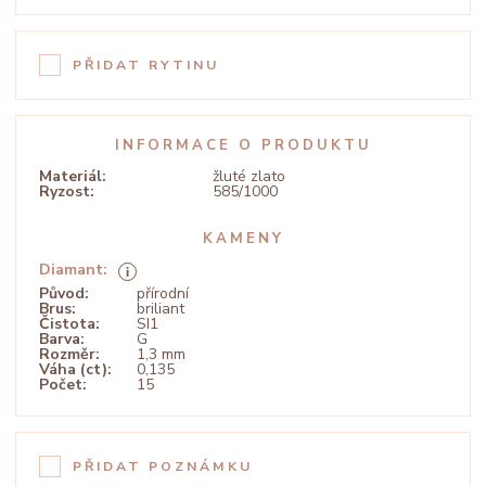
PŘIDAT RYTINU
INFORMACE O PRODUKTU
Materiál:
žluté zlato
Ryzost:
585/1000
KAMENY
Diamant:
Původ:
přírodní
Brus:
briliant
Čistota:
SI1
Barva:
G
Rozměr:
1,3 mm
Váha (ct):
0,135
Počet:
15
PŘIDAT POZNÁMKU