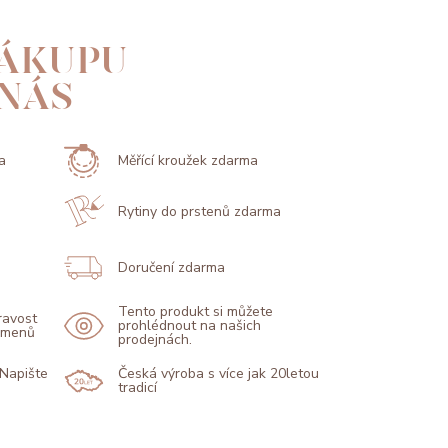
ÁKUPU
 NÁS
a
Měřící kroužek zdarma
Rytiny do prstenů zdarma
Doručení zdarma
Tento produkt si můžete
pravost
prohlédnout na našich
kamenů
prodejnách.
 Napište
Česká výroba s více jak 20letou
tradicí