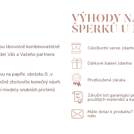
VÝHODY N
ŠPERKŮ U
ou libovolně kombinovatelné
Celoživotní servis zdarm
model Vás a Vašeho partnera
Dárkové balení zdarma
vu na papíře, obrázku či „v
Prodloužená záruka
ečně zhotovíte konečný návrh.
í modely snubních prstenů
Záruční list garantující 
použitých materiálů a 
Máte dotaz k produktu?
nám.