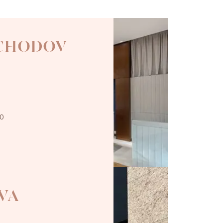
 CHODOV
00
VA