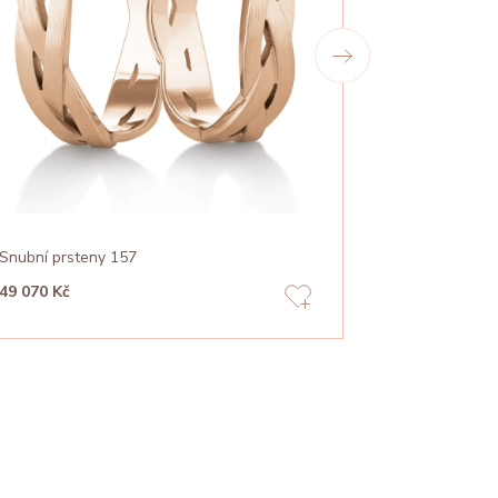
Snubní prsteny 157
Snubní prste
49 070 Kč
58 090 Kč