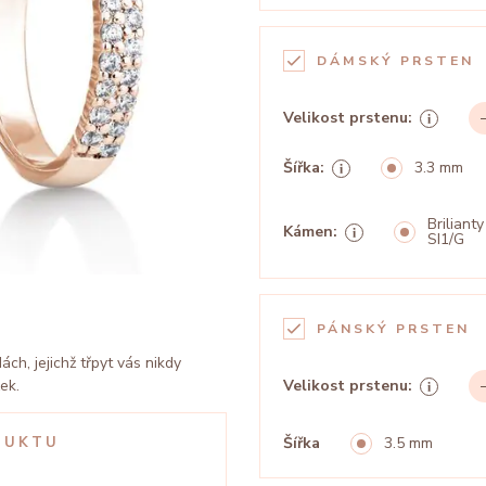
DÁMSKÝ PRSTEN
Velikost prstenu:
Šířka:
3.3 mm
Brilianty
Kámen:
SI1/G
PÁNSKÝ PRSTEN
h, jejichž třpyt vás nikdy
ek.
Velikost prstenu:
DUKTU
Šířka
3.5 mm