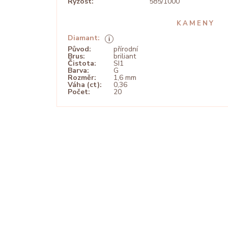
Ryzost:
585/1000
KAMENY
Diamant:
Původ:
přírodní
Brus:
briliant
Čistota:
SI1
Barva:
G
Rozměr:
1,6 mm
Váha (ct):
0,36
Počet:
20