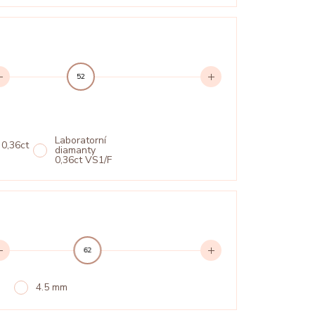
52
Laboratorní
 0,36ct
diamanty
0,36ct VS1/F
62
4.5 mm