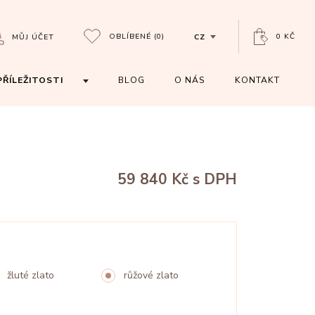
OBLÍBENÉ
(0)
0 KČ
MŮJ ÚČET
CZ
PŘÍLEŽITOSTI
BLOG
O NÁS
KONTAKT
59 840 Kč
s DPH
žluté zlato
růžové zlato