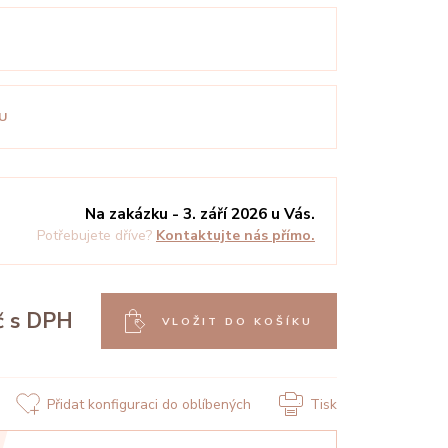
U
Na zakázku - 3. září 2026 u Vás.
Potřebujete dříve?
Kontaktujte nás přímo.
č
s DPH
VLOŽIT DO KOŠÍKU
Přidat konfiguraci do oblíbených
Tisk