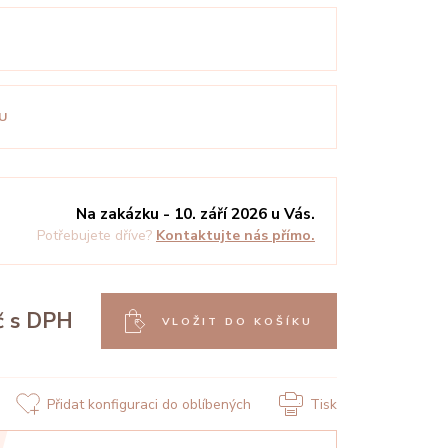
U
Na zakázku - 10. září 2026 u Vás.
Potřebujete dříve?
Kontaktujte nás přímo.
č
s DPH
VLOŽIT DO KOŠÍKU
Přidat konfiguraci do oblíbených
Tisk