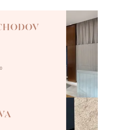
 CHODOV
00
VA