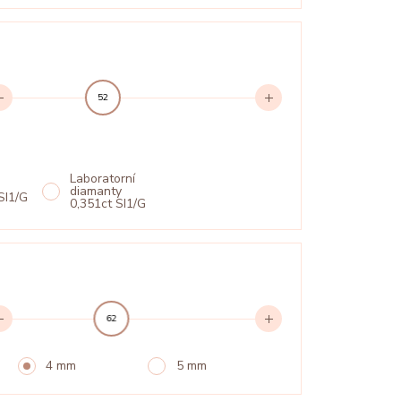
52
Laboratorní
diamanty
SI1/G
0,351ct SI1/G
62
4 mm
5 mm