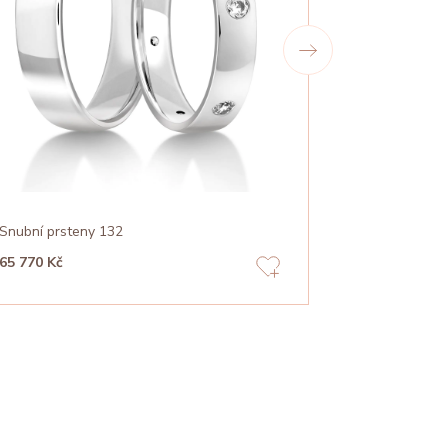
Snubní prsteny 132
Snubní prste
65 770 Kč
53 260 Kč