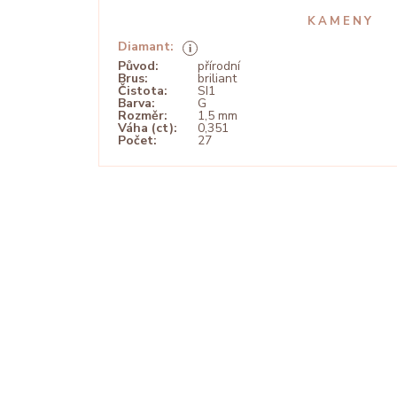
KAMENY
Diamant:
Původ:
přírodní
Brus:
briliant
Čistota:
SI1
Barva:
G
Rozměr:
1,5 mm
Váha (ct):
0,351
Počet:
27