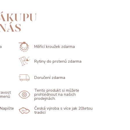
ÁKUPU
 NÁS
a
Měřící kroužek zdarma
Rytiny do prstenů zdarma
Doručení zdarma
Tento produkt si můžete
pravost
prohlédnout na našich
kamenů
prodejnách.
 Napište
Česká výroba s více jak 20letou
tradicí