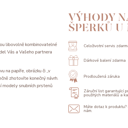
VÝHODY N
ŠPERKŮ U
ou libovolně kombinovatelné
Celoživotní servis zdarm
model Vás a Vašeho partnera
Dárkové balení zdarma
vu na papíře, obrázku či „v
Prodloužená záruka
ečně zhotovíte konečný návrh.
í modely snubních prstenů
Záruční list garantující 
použitých materiálů a 
Máte dotaz k produktu?
nám.