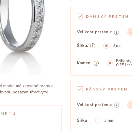
DÁMSKÝ PRSTEN
Velikost prstenu:
Šířka:
3 mm
Brilianty
Kámen:
0,351ct 
ký model má zkosené hrany a
PÁNSKÝ PRSTEN
obvodu posázen třpytivými
Velikost prstenu:
DUKTU
Šířka
3 mm