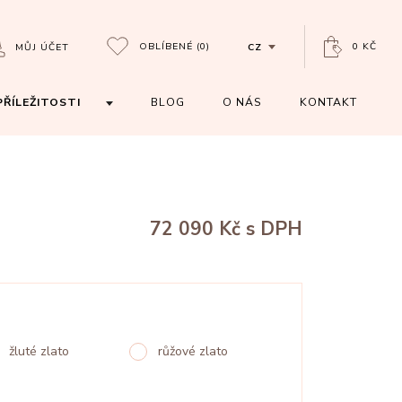
OBLÍBENÉ
(0)
0 KČ
MŮJ ÚČET
CZ
PŘÍLEŽITOSTI
BLOG
O NÁS
KONTAKT
72 090 Kč
s DPH
žluté zlato
růžové zlato