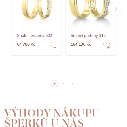
Snubní prsteny 502
Snubní prsteny 312
S
64 750 Kč
164 130 Kč
4
VÝHODY NÁKUPU
ŠPERKŮ U NÁS