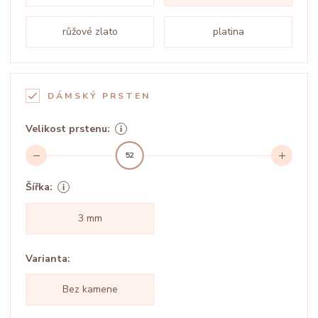
růžové zlato
platina
DÁMSKÝ PRSTEN
Velikost prstenu:
52
Šířka:
3 mm
Varianta:
Bez kamene