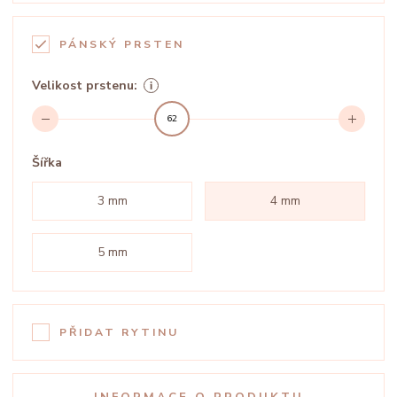
PÁNSKÝ PRSTEN
Velikost prstenu:
62
Šířka
3 mm
4 mm
5 mm
PŘIDAT RYTINU