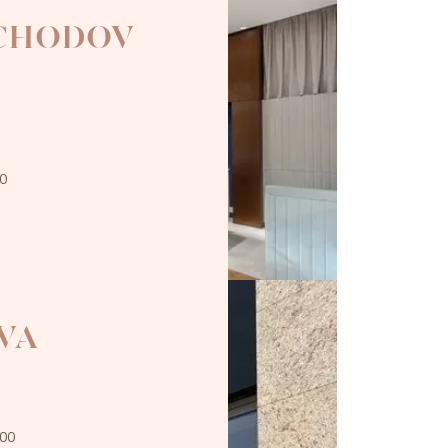
 CHODOV
00
VA
:00