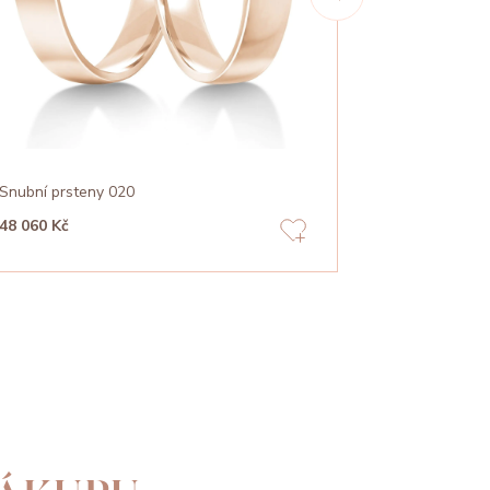
Snubní prsteny 020
Snubní prsten
48 060 Kč
36 210 Kč