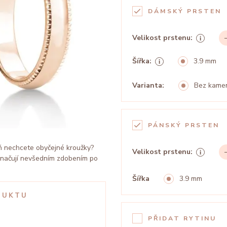
DÁMSKÝ PRSTEN
Velikost prstenu:
Šířka:
3.9 mm
Varianta:
Bez kame
PÁNSKÝ PRSTEN
ň nechcete obyčejné kroužky?
Velikost prstenu:
yznačují nevšedním zdobením po
Šířka
3.9 mm
DUKTU
PŘIDAT RYTINU