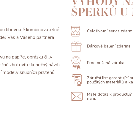
VÝHODY N
ŠPERKŮ U
ou libovolně kombinovatelné
Celoživotní servis zdarm
model Vás a Vašeho partnera
Dárkové balení zdarma
vu na papíře, obrázku či „v
Prodloužená záruka
ečně zhotovíte konečný návrh.
í modely snubních prstenů
Záruční list garantující 
použitých materiálů a 
Máte dotaz k produktu?
nám.