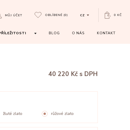
OBLÍBENÉ
(0)
0 KČ
MŮJ ÚČET
CZ
PŘÍLEŽITOSTI
BLOG
O NÁS
KONTAKT
40 220 Kč
s DPH
žluté zlato
růžové zlato