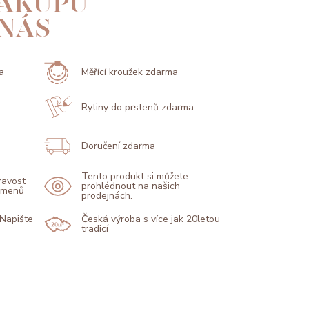
ÁKUPU
 NÁS
a
Měřící kroužek zdarma
Rytiny do prstenů zdarma
Doručení zdarma
Tento produkt si můžete
pravost
prohlédnout na našich
kamenů
prodejnách.
 Napište
Česká výroba s více jak 20letou
tradicí