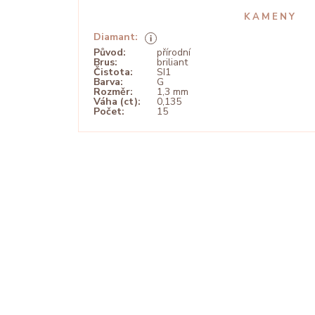
KAMENY
Diamant:
Původ:
přírodní
Brus:
briliant
Čistota:
SI1
Barva:
G
Rozměr:
1,3 mm
Váha (ct):
0,135
Počet:
15