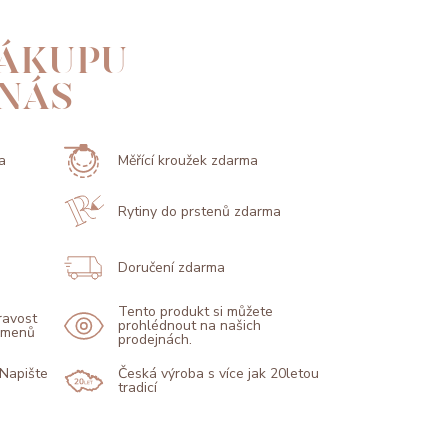
ÁKUPU
 NÁS
a
Měřící kroužek zdarma
Rytiny do prstenů zdarma
Doručení zdarma
Tento produkt si můžete
pravost
prohlédnout na našich
kamenů
prodejnách.
 Napište
Česká výroba s více jak 20letou
tradicí