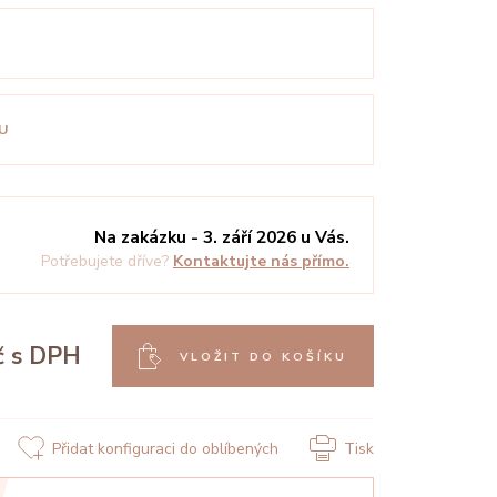
U
Na zakázku - 3. září 2026 u Vás.
Potřebujete dříve?
Kontaktujte nás přímo.
č
s DPH
VLOŽIT DO KOŠÍKU
Přidat konfiguraci do oblíbených
Tisk