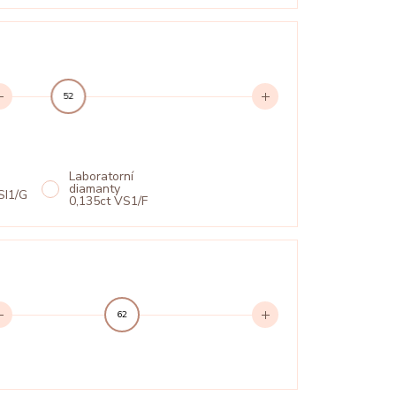
52
Laboratorní
diamanty
SI1/G
0,135ct VS1/F
62