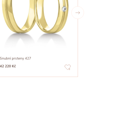
Snubní prsteny 427
Snubní prste
42 220 Kč
78 290 Kč