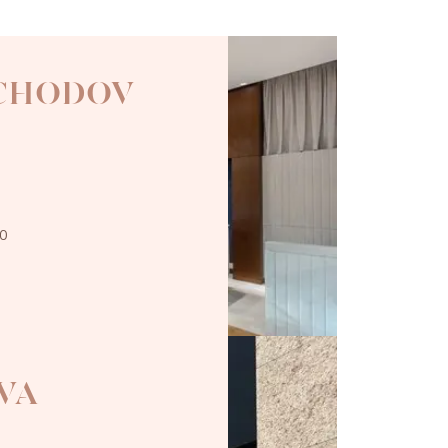
 CHODOV
00
VA