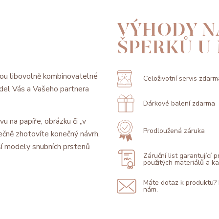
VÝHODY N
ŠPERKŮ U
ou libovolně kombinovatelné
Celoživotní servis zdarm
model Vás a Vašeho partnera
Dárkové balení zdarma
vu na papíře, obrázku či „v
Prodloužená záruka
ečně zhotovíte konečný návrh.
í modely snubních prstenů
Záruční list garantující 
použitých materiálů a 
Máte dotaz k produktu?
nám.