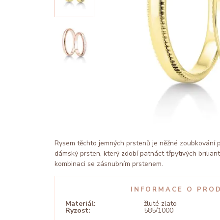
Rysem těchto jemných prstenů je něžné zoubkování p
dámský prsten, který zdobí patnáct třpytivých brilian
kombinaci se zásnubním prstenem.
INFORMACE O PRO
Materiál:
žluté zlato
Ryzost:
585/1000