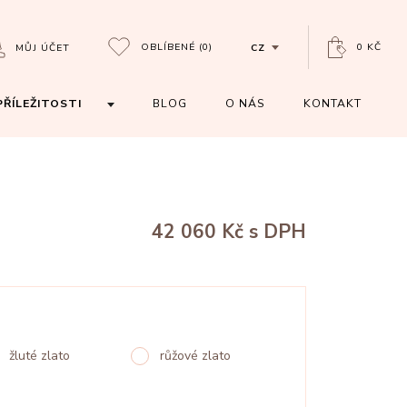
OBLÍBENÉ
(0)
0 KČ
MŮJ ÚČET
CZ
PŘÍLEŽITOSTI
BLOG
O NÁS
KONTAKT
42 060 Kč
s DPH
žluté zlato
růžové zlato