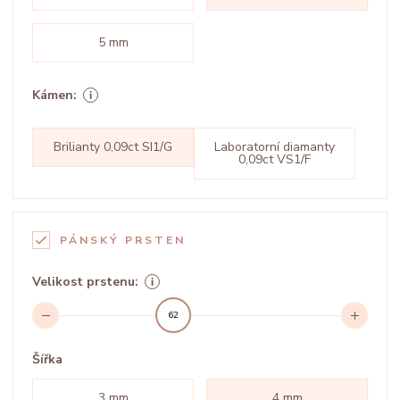
5 mm
Kámen:
Brilianty 0,09ct SI1/G
Laboratorní diamanty
0,09ct VS1/F
PÁNSKÝ PRSTEN
Velikost prstenu:
62
Šířka
3 mm
4 mm