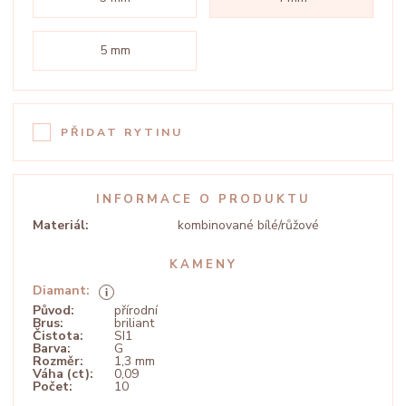
5 mm
PŘIDAT RYTINU
INFORMACE O PRODUKTU
Materiál:
kombinované bílé/růžové
KAMENY
Diamant:
Původ:
přírodní
Brus:
briliant
Čistota:
SI1
Barva:
G
Rozměr:
1,3 mm
Váha (ct):
0,09
Počet:
10