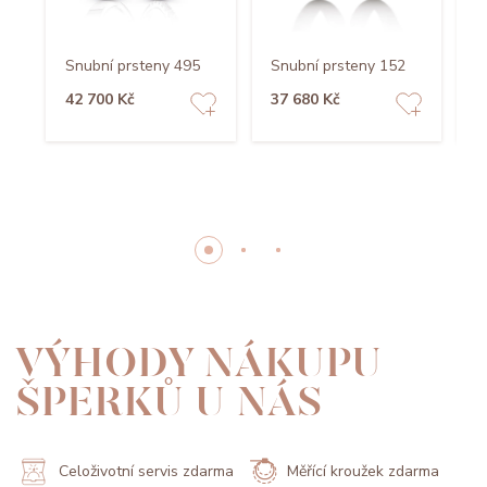
Snubní prsteny 495
Snubní prsteny 152
S
42 700 Kč
37 680 Kč
4
VÝHODY NÁKUPU
ŠPERKŮ U NÁS
Celoživotní servis zdarma
Měřící kroužek zdarma