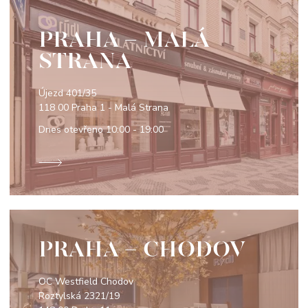
PRAHA - MALÁ
STRANA
Újezd 401/35
118 00 Praha 1 - Malá Strana
Dnes otevřeno
10:00 - 19:00
PRAHA - CHODOV
OC Westfield Chodov
Roztylská 2321/19