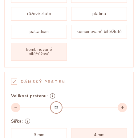
růžové zlato
platina
palladium
kombinované bílé/žluté
kombinované
bílé/růžové
DÁMSKÝ PRSTEN
Velikost prstenu:
52
Šířka:
3 mm
4 mm