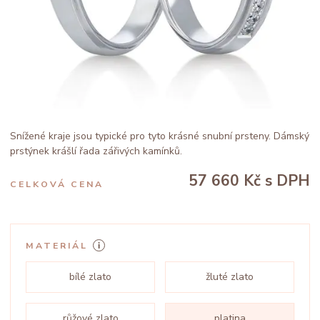
Snížené kraje jsou typické pro tyto krásné snubní prsteny. Dámský
prstýnek krášlí řada zářivých kamínků.
57 660 Kč
s DPH
CELKOVÁ CENA
MATERIÁL
bílé zlato
žluté zlato
růžové zlato
platina