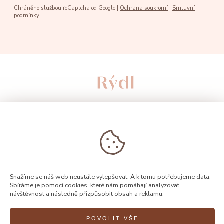
Chráněno službou reCaptcha od Google |
Ochrana soukromí
|
Smluvní
podmínky
Snažíme se náš web neustále vylepšovat. A k tomu potřebujeme data.
Sbíráme je
pomocí cookies
, které nám pomáhají analyzovat
návštěvnost a následně přizpůsobit obsah a reklamu.
© 2026, Rýdl
POVOLIT VŠE