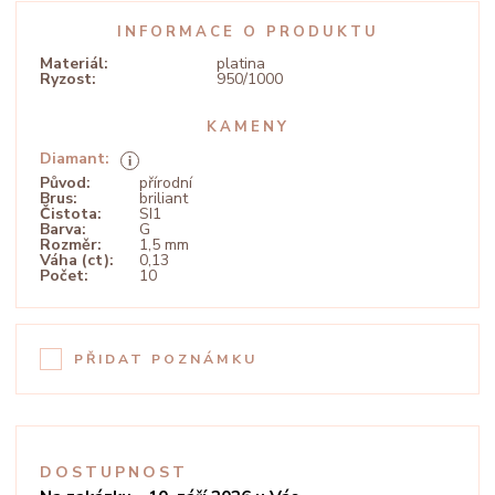
INFORMACE O PRODUKTU
Materiál:
platina
Ryzost:
950/1000
KAMENY
Diamant:
Původ:
přírodní
Brus:
briliant
Čistota:
SI1
Barva:
G
Rozměr:
1,5 mm
Váha (ct):
0,13
Počet:
10
PŘIDAT POZNÁMKU
DOSTUPNOST