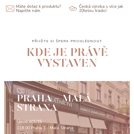
Máte dotaz k produktu?
Česká výroba s více jak
Napište nám.
20letou tradicí
PŘIJĎTE SI ŠPERK PROHLÉDNOUT
KDE JE PRÁVĚ
VYSTAVEN
PRAHA - MALÁ
STRANA
Újezd 401/35
118 00 Praha 1 - Malá Strana