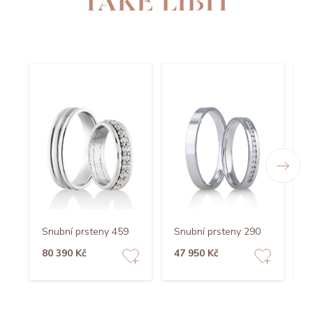
TAKÉ LÍBIT
Snubní prsteny 459
Snubní prsteny 290
S
80 390 Kč
47 950 Kč
5