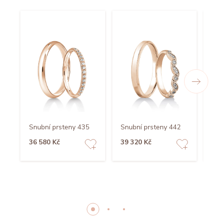
Snubní prsteny 435
Snubní prsteny 442
S
36 580 Kč
39 320 Kč
3