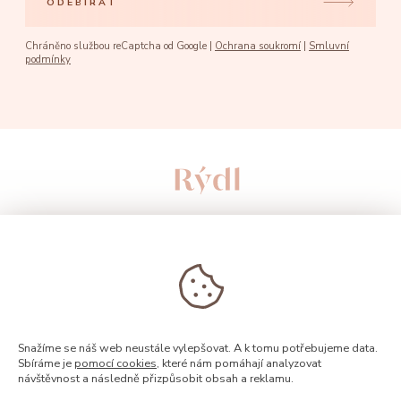
ODEBÍRAT
Chráněno službou reCaptcha od Google |
Ochrana soukromí
|
Smluvní
podmínky
Snažíme se náš web neustále vylepšovat. A k tomu potřebujeme data.
Sbíráme je
pomocí cookies
, které nám pomáhají analyzovat
návštěvnost a následně přizpůsobit obsah a reklamu.
© 2026, Rýdl