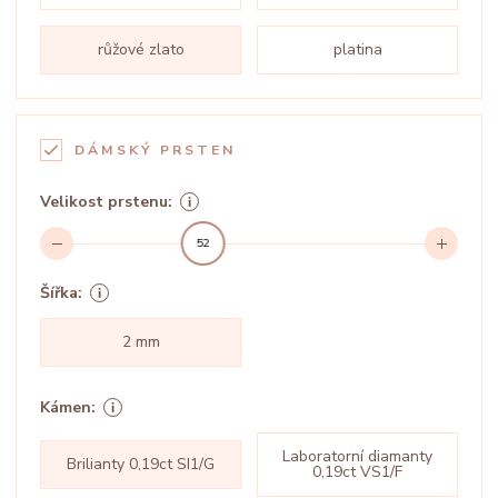
růžové zlato
platina
DÁMSKÝ PRSTEN
Velikost prstenu:
52
Šířka:
2 mm
Kámen:
Laboratorní diamanty
Brilianty 0,19ct SI1/G
0,19ct VS1/F