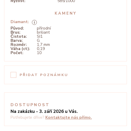
Ryzost:
585/1000
KAMENY
Diamant:
Původ:
přírodní
Brus:
briliant
Čistota:
SI1
Barva:
G
Rozměr:
1,7 mm
Váha (ct):
0,19
Počet:
10
PŘIDAT POZNÁMKU
DOSTUPNOST
Na zakázku - 3. září 2026 u Vás.
Potřebujete dříve?
Kontaktujte nás přímo.