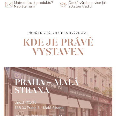
Máte dotaz k produktu?
Česká výroba s více jak
Napište nám.
20letou tradicí
PŘIJĎTE SI ŠPERK PROHLÉDNOUT
KDE JE PRÁVĚ
VYSTAVEN
PRAHA - MALÁ
STRANA
Újezd 401/35
118 00 Praha 1 - Malá Strana