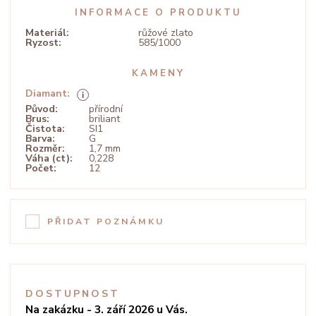
INFORMACE O PRODUKTU
Materiál:
růžové zlato
Ryzost:
585/1000
KAMENY
Diamant:
Původ:
přírodní
Brus:
briliant
Čistota:
SI1
Barva:
G
Rozměr:
1,7 mm
Váha (ct):
0,228
Počet:
12
PŘIDAT POZNÁMKU
DOSTUPNOST
Na zakázku - 3. září 2026 u Vás.