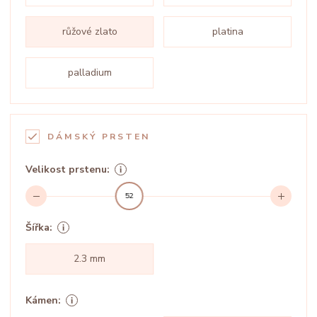
růžové zlato
platina
palladium
DÁMSKÝ PRSTEN
Velikost prstenu:
52
Šířka:
2.3 mm
Kámen: