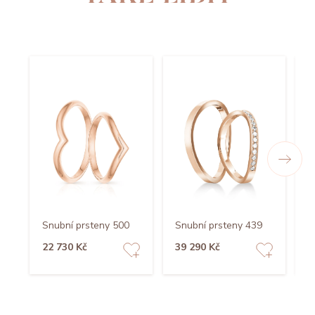
Snubní prsteny 500
Snubní prsteny 439
S
22 730 Kč
39 290 Kč
7