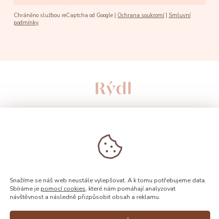
Chráněno službou reCaptcha od Google |
Ochrana soukromí
|
Smluvní
podmínky
Snažíme se náš web neustále vylepšovat. A k tomu potřebujeme data.
Sbíráme je
pomocí cookies
, které nám pomáhají analyzovat
návštěvnost a následně přizpůsobit obsah a reklamu.
© 2026, Rýdl