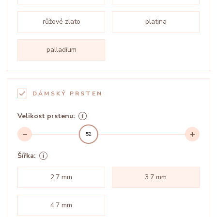
růžové zlato
platina
palladium
DÁMSKÝ PRSTEN
Velikost prstenu:
52
Šířka:
2.7 mm
3.7 mm
4.7 mm