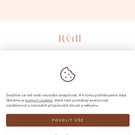
Snažíme se náš web neustále vylepšovat. A k tomu potřebujeme data.
Sbíráme je
pomocí cookies
, které nám pomáhají analyzovat
návštěvnost a následně přizpůsobit obsah a reklamu.
© 2026, Rýdl
POVOLIT VŠE
Vytvořilo
FEO