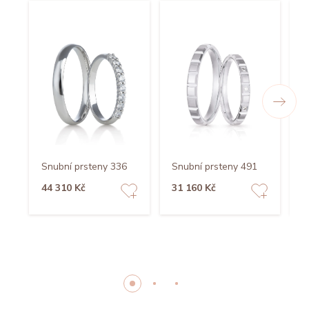
Snubní prsteny 336
Snubní prsteny 491
S
44 310 Kč
31 160 Kč
3