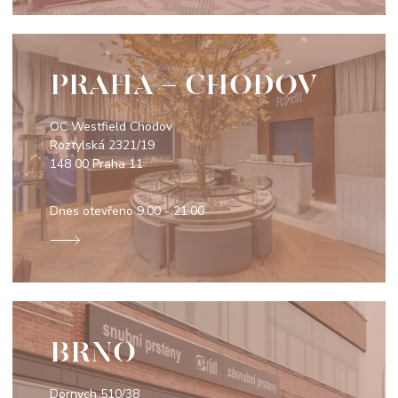
PRAHA - CHODOV
OC Westfield Chodov
Roztylská 2321/19
148 00 Praha 11
Dnes otevřeno
9:00 - 21:00
BRNO
Dornych 510/38