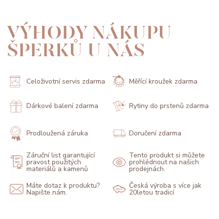
VÝHODY NÁKUPU
ŠPERKŮ U NÁS
Celoživotní servis zdarma
Měřící kroužek zdarma
Dárkové balení zdarma
Rytiny do prstenů zdarma
Prodloužená záruka
Doručení zdarma
Záruční list garantující
Tento produkt si můžete
pravost použitých
prohlédnout na našich
materiálů a kamenů
prodejnách.
Máte dotaz k produktu?
Česká výroba s více jak
Napište nám.
20letou tradicí