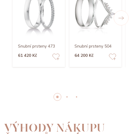
Snubní prsteny 473
Snubní prsteny 504
S
61 420 Kč
64 200 Kč
4
VÝHODY NÁKUPU