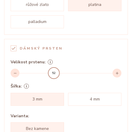
růžové zlato
platina
palladium
DÁMSKÝ PRSTEN
Velikost prstenu:
52
Šířka:
3 mm
4 mm
Varianta:
Bez kamene