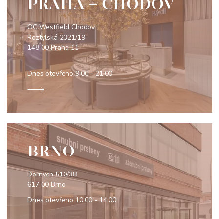
PRAHA - CHODOV
OC Westfield Chodov
Roztylská 2321/19
148 00 Praha 11
Dnes otevřeno
9:00 - 21:00
BRNO
Dornych 510/38
617 00 Brno
Dnes otevřeno
10:00 - 14:00