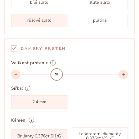
bílé zlato
žluté zlato
růžové zlato
platina
DÁMSKÝ PRSTEN
Velikost prstenu:
52
Šířka:
2.4 mm
Kámen:
Laboratorní diamanty
Brilianty 0,376ct SI1/G
0,376ct VS1/F