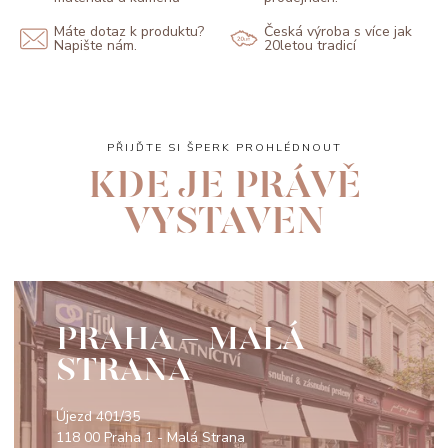
Máte dotaz k produktu?
Česká výroba s více jak
Napište nám.
20letou tradicí
PŘIJĎTE SI ŠPERK PROHLÉDNOUT
KDE JE PRÁVĚ
VYSTAVEN
PRAHA - MALÁ
STRANA
Újezd 401/35
118 00 Praha 1 - Malá Strana