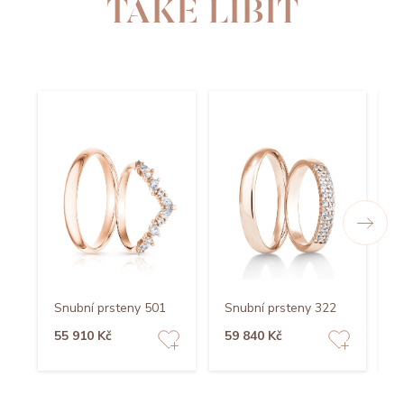
TAKÉ LÍBIT
Snubní prsteny 501
Snubní prsteny 322
S
55 910 Kč
59 840 Kč
4