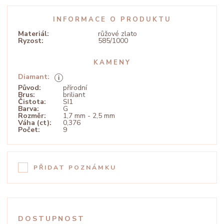
INFORMACE O PRODUKTU
Materiál:
růžové zlato
Ryzost:
585/1000
KAMENY
Diamant:
Původ:
přírodní
Brus:
briliant
Čistota:
SI1
Barva:
G
Rozměr:
1,7 mm - 2,5 mm
Váha (ct):
0,376
Počet:
9
PŘIDAT POZNÁMKU
DOSTUPNOST