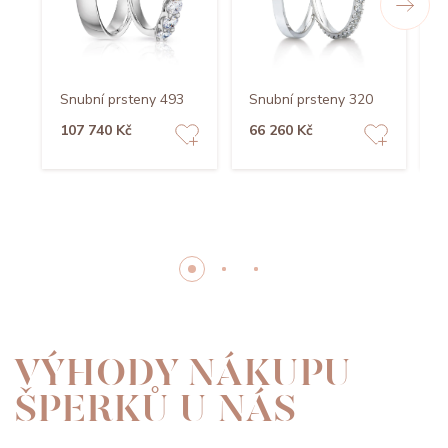
Snubní prsteny 493
Snubní prsteny 320
S
107 740 Kč
66 260 Kč
3
VÝHODY NÁKUPU
ŠPERKŮ U NÁS