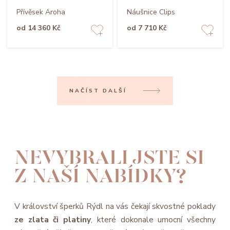
Přívěsek Aroha
Náušnice Clips
od 14 360 Kč
od 7 710 Kč
NAČÍST DALŠÍ
NEVYBRALI JSTE SI
Z NAŠÍ NABÍDKY?
V království šperků Rýdl na vás čekají skvostné poklady
ze zlata či platiny
, které dokonale umocní všechny