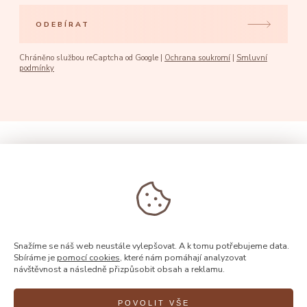
ODEBÍRAT
Chráněno službou reCaptcha od Google |
Ochrana soukromí
|
Smluvní
podmínky
Snažíme se náš web neustále vylepšovat. A k tomu potřebujeme data.
Sbíráme je
pomocí cookies
, které nám pomáhají analyzovat
návštěvnost a následně přizpůsobit obsah a reklamu.
POVOLIT VŠE