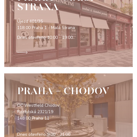
STRANA
Újezd 401/35
118 00 Praha 1 - Malá Strana
Dnes otevřeno
10:00 - 19:00
PRAHA - CHODOV
OC Westfield Chodov
Roztylská 2321/19
148 00 Praha 11
Dnes otevřeno
9:00 - 21:00