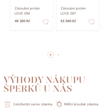
Zásnubní prsten
Zásnubní prsten
Z
LOVE 094
LOVE 097
L
46 260 Kč
61 560 Kč
3
VÝHODY NÁKUPU
ŠPERKŮ U NÁS
Celoživotní servis zdarma
Měřící kroužek zdarma