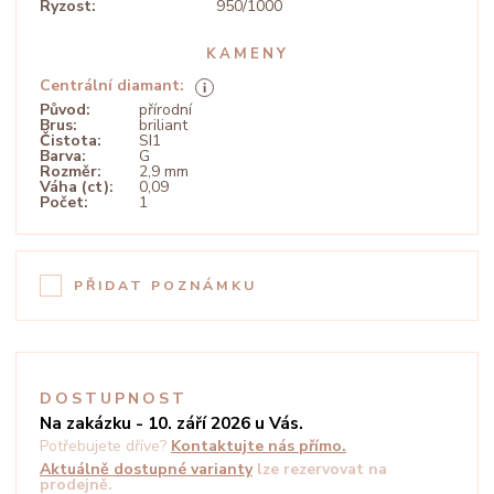
Ryzost:
950/1000
KAMENY
Centrální diamant:
Původ:
přírodní
Brus:
briliant
Čistota:
SI1
Barva:
G
Rozměr:
2,9 mm
Váha (ct):
0,09
Počet:
1
PŘIDAT POZNÁMKU
DOSTUPNOST
Na zakázku - 10. září 2026 u Vás.
Potřebujete dříve?
Kontaktujte nás přímo.
Aktuálně dostupné varianty
lze rezervovat na
prodejně.