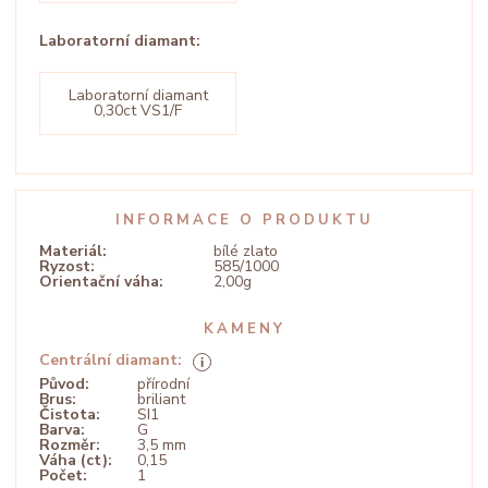
Laboratorní diamant:
Laboratorní diamant
0,30ct VS1/F
INFORMACE O PRODUKTU
Materiál:
bílé zlato
Ryzost:
585/1000
Orientační váha:
2,00g
KAMENY
Centrální diamant:
Původ:
přírodní
Brus:
briliant
Čistota:
SI1
Barva:
G
Rozměr:
3,5 mm
Váha (ct):
0,15
Počet:
1