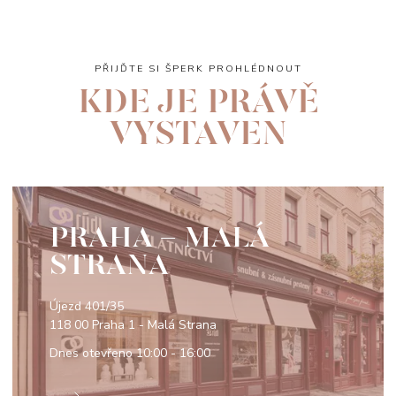
PŘIJĎTE SI ŠPERK PROHLÉDNOUT
KDE JE PRÁVĚ
VYSTAVEN
PRAHA - MALÁ
STRANA
Újezd 401/35
118 00 Praha 1 - Malá Strana
Dnes otevřeno
10:00 - 16:00