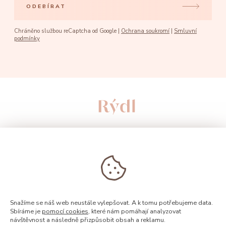
ODEBÍRAT
Chráněno službou reCaptcha od Google |
Ochrana soukromí
|
Smluvní
podmínky
Snažíme se náš web neustále vylepšovat. A k tomu potřebujeme data.
Sbíráme je
pomocí cookies
, které nám pomáhají analyzovat
© 2026, Rýdl
návštěvnost a následně přizpůsobit obsah a reklamu.