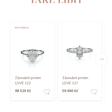
TAKÉ LÍBIT
NOVINKA
Zásnubní prsten
Zásnubní prsten
Z
LOVE 122
LOVE 117
L
88 520 Kč
59 660 Kč
4