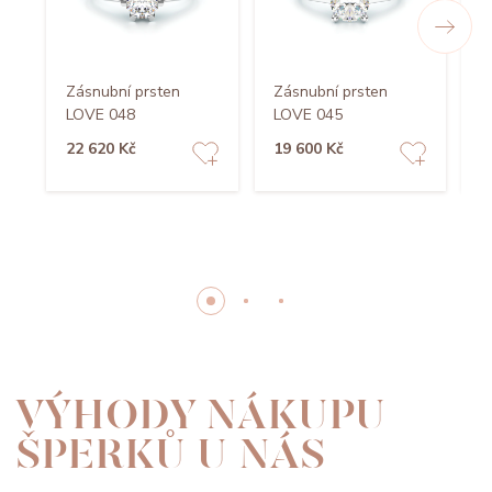
Zásnubní prsten
Zásnubní prsten
Z
LOVE 048
LOVE 045
L
22 620 Kč
19 600 Kč
1
VÝHODY NÁKUPU
ŠPERKŮ U NÁS