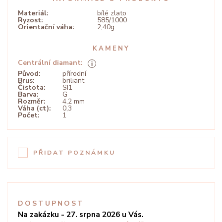
Materiál:
bílé zlato
Ryzost:
585/1000
Orientační váha:
2,40g
KAMENY
Centrální diamant:
Původ:
přírodní
Brus:
briliant
Čistota:
SI1
Barva:
G
Rozměr:
4,2 mm
Váha (ct):
0,3
Počet:
1
PŘIDAT POZNÁMKU
DOSTUPNOST
Na zakázku - 27. srpna 2026 u Vás.