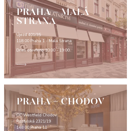
PRAHA - MALÁ
STRANA
Újezd 401/35
118 00 Praha 1 - Malá Strana
Dnes otevřeno
10:00 - 19:00
PRAHA - CHODOV
OC Westfield Chodov
Roztylská 2321/19
148 00 Praha 11