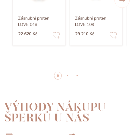
Zásnubní prsten
Zásnubní prsten
Z
LOVE 048
LOVE 109
L
22 620 Kč
29 210 Kč
7
VÝHODY NÁKUPU
ŠPERKŮ U NÁS