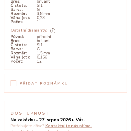
Brus:
briliant
Čistota:
SI1
Barva:
G
Rozměr:
3,8 mm
Váha (ct):
0,23
Počet:
1
Ostatní diamanty:
Původ:
přírodní
Brus:
briliant
Čistota:
SI1
Barva:
G
Rozměr:
1,5 mm
Váha (ct):
0,156
Počet:
12
PŘIDAT POZNÁMKU
DOSTUPNOST
Na zakázku - 27. srpna 2026 u Vás.
Potřebujete dříve?
Kontaktujte nás přímo.