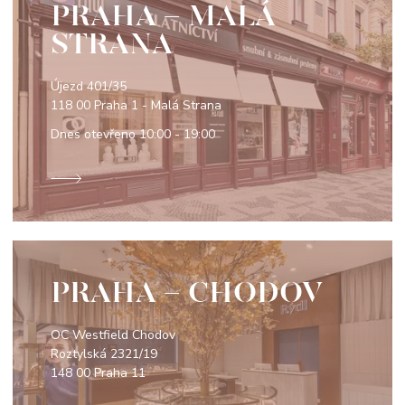
PRAHA - MALÁ
STRANA
Újezd 401/35
118 00 Praha 1 - Malá Strana
Dnes otevřeno
10:00 - 19:00
PRAHA - CHODOV
OC Westfield Chodov
Roztylská 2321/19
148 00 Praha 11