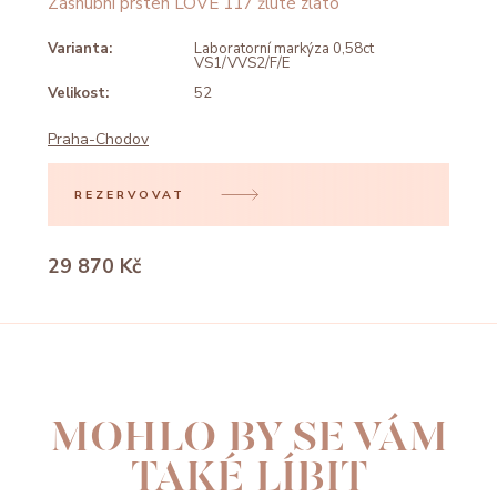
Zásnubní prsten LOVE 117 žluté zlato
Varianta:
Laboratorní markýza 0,58ct
VS1/VVS2/F/E
Velikost:
52
Praha-Chodov
REZERVOVAT
29 870 Kč
MOHLO BY SE VÁM
TAKÉ LÍBIT