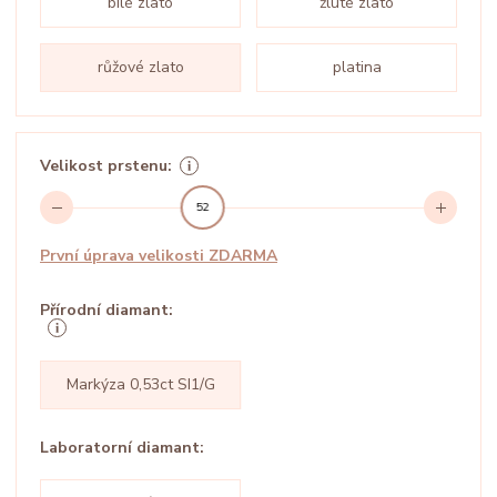
bílé zlato
žluté zlato
růžové zlato
platina
Velikost prstenu:
52
První úprava velikosti ZDARMA
Přírodní diamant:
Markýza 0,53ct SI1/G
Laboratorní diamant: