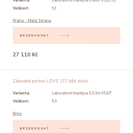
Varianta:
Laboratorní markýza 0,68ct VS1/F/D
Velikost:
51
Praha - Malá Strana
REZERVOVAT
27 110 Kč
Zásnubní prsten LOVE 117 bílé zlato
Varianta:
Laboratorní markýza 0,53ct VS1/F
Velikost:
53
Brno
REZERVOVAT