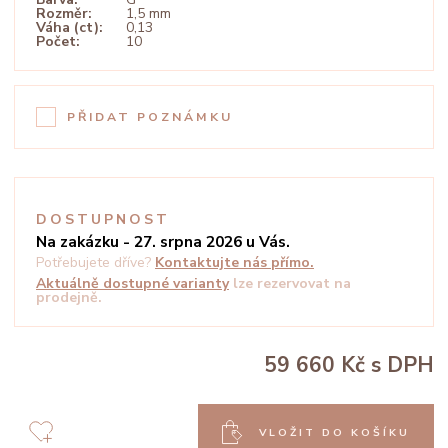
Rozměr:
1,5 mm
Váha (ct):
0,13
Počet:
10
PŘIDAT POZNÁMKU
DOSTUPNOST
Na zakázku - 27. srpna 2026 u Vás.
Potřebujete dříve?
Kontaktujte nás přímo.
Aktuálně dostupné varianty
lze rezervovat na
prodejně.
59 660 Kč
s DPH
VLOŽIT DO KOŠÍKU