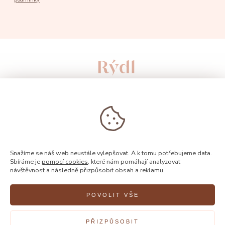
Snažíme se náš web neustále vylepšovat. A k tomu potřebujeme data.
Sbíráme je
pomocí cookies
, které nám pomáhají analyzovat
návštěvnost a následně přizpůsobit obsah a reklamu.
© 2026, Rýdl
POVOLIT VŠE
PŘIZPŮSOBIT