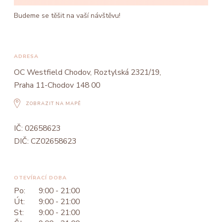
Budeme se těšit na vaší návštěvu!
ADRESA
OC Westfield Chodov, Roztylská 2321/19,
Praha 11-Chodov 148 00
ZOBRAZIT NA MAPĚ
IČ: 02658623
DIČ: CZ02658623
OTEVÍRACÍ DOBA
Po:
9:00 - 21:00
Út:
9:00 - 21:00
St:
9:00 - 21:00