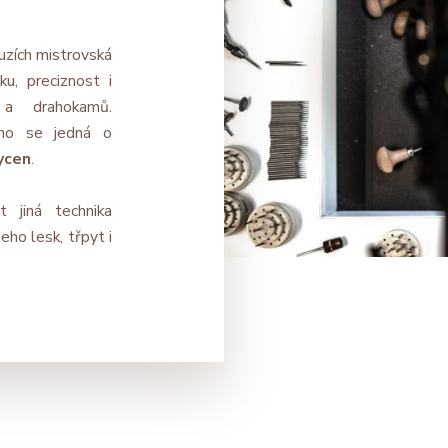
uzích mistrovská
ku, preciznost i
a drahokamů.
eno se jedná o
ycen
.
 jiná technika
eho lesk, třpyt i