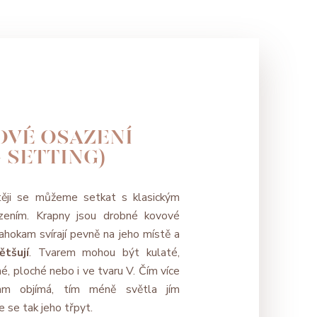
OVÉ OSAZENÍ
 SETTING)
těji se můžeme setkat s klasickým
zením. Krapny jsou drobné kovové
rahokam svírají pevně na jeho místě a
ětšují
. Tvarem mohou být kulaté,
é, ploché nebo i ve tvaru V. Čím více
am objímá, tím méně světla jím
e se tak jeho třpyt.