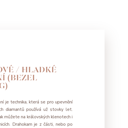
VÉ / HLADKÉ
Í (BEZEL
G)
í je technika, která se pro upevnění
ích diamantů používá už stovky let.
tak můžete na královských klenotech i
icích. Drahokam je z části, nebo po