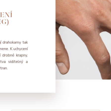
ENÍ
NG)
í drahokamy tak
amene. K uchycení
 drobné krapny,
va viditelný a
tran.