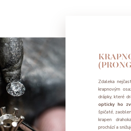
KRAPN
(PRONG
Zdaleka nejčas
krapnovým osa
drápky, které d
opticky ho zv
špičaté, zaoblen
krapen drahok
prochází a snižuj