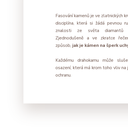
Fasování kamenů je ve zlatnických kr
disciplína, která si žádá pevnou ru
znalosti ze světa diamantů 
Zjednodušeně a ve zkratce řeč
způsob,
jak je kámen na šperk uch
Každému drahokamu může slušet
osazení, která má krom toho vliv na j
ochranu.