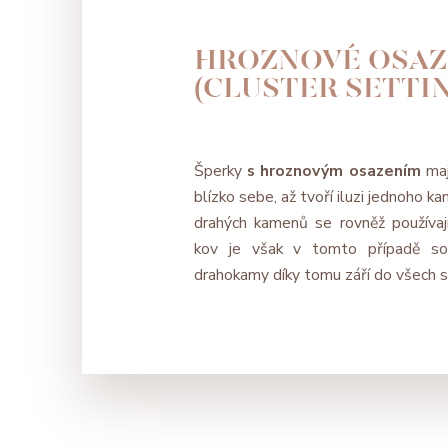
HROZNOVÉ OSAZ
(CLUSTER SETTI
Šperky
s hroznovým osazením
maj
blízko sebe, až tvoří iluzi jednoho k
drahých kamenů se rovněž používají
kov je však v tomto případě sot
drahokamy díky tomu září do všech s