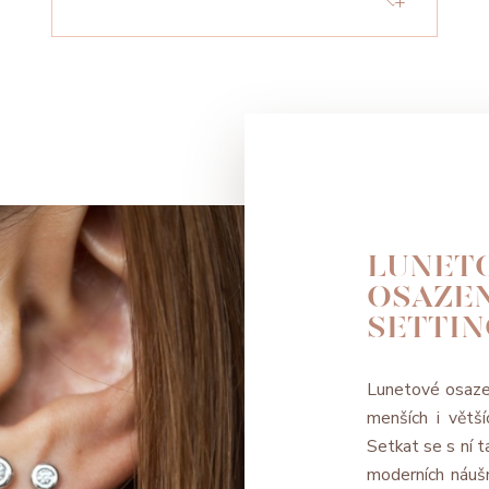
LUNETO
OSAZEN
SETTIN
Lunetové osazen
menších i větš
Setkat se s ní 
moderních náušn