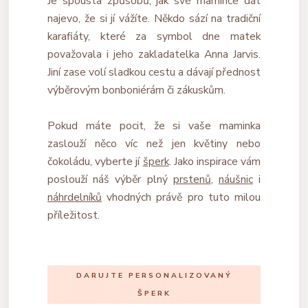
Je spousta způsobů, jak své mamince dát
najevo, že si jí vážíte. Někdo sází na tradiční
karafiáty, které za symbol dne matek
považovala i jeho zakladatelka Anna Jarvis.
Jiní zase volí sladkou cestu a dávají přednost
výběrovým bonboniérám či zákuskům.
Pokud máte pocit, že si vaše maminka
zaslouží něco víc než jen květiny nebo
čokoládu, vyberte jí
šperk
. Jako inspirace vám
poslouží náš výběr plný
prstenů
,
náušnic
i
náhrdelníků
vhodných právě pro tuto milou
příležitost.
DARUJTE PERSONALIZOVANÝ
ŠPERK