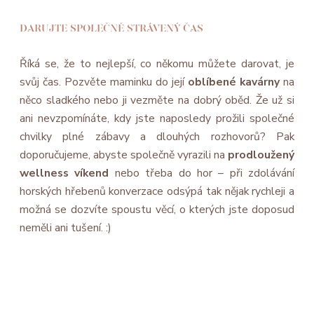
DARUJTE SPOLEČNĚ STRÁVENÝ ČAS
Říká se, že to nejlepší, co někomu můžete darovat, je
svůj čas. Pozvěte maminku do její
oblíbené kavárny
na
něco sladkého nebo ji vezměte na dobrý oběd. Že už si
ani nevzpomínáte, kdy jste naposledy prožili společné
chvilky plné zábavy a dlouhých rozhovorů? Pak
doporučujeme, abyste společně vyrazili na
prodloužený
wellness víkend
nebo třeba do hor – při zdolávání
horských hřebenů konverzace odsýpá tak nějak rychleji a
možná se dozvíte spoustu věcí, o kterých jste doposud
neměli ani tušení. :)