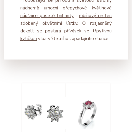
Probouzející se přírodu a kvetoucí stromy
nádherně umocní přepychové
květinové
náušnice poseté brilianty
i
rubínový prsten
zdobený okvětními lístky. O rozjasněný
dekolt se postará
přívěsek se třpytivou
kytičkou
v barvě letního zapadajícího slunce.