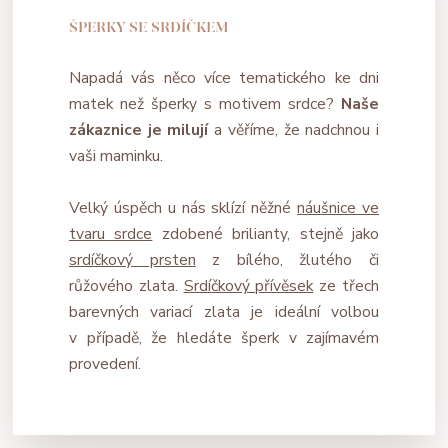
ŠPERKY SE SRDÍČKEM
Napadá vás něco více tematického ke dni
matek než šperky s motivem srdce?
Naše
zákaznice je milují
a věříme, že nadchnou i
vaši maminku.
Velký úspěch u nás sklízí něžné
náušnice ve
tvaru srdce
zdobené brilianty, stejně jako
srdíčkový prsten
z bílého, žlutého či
růžového zlata.
Srdíčkový přívěsek
ze třech
barevných variací zlata je ideální volbou
v případě, že hledáte šperk v zajímavém
provedení.