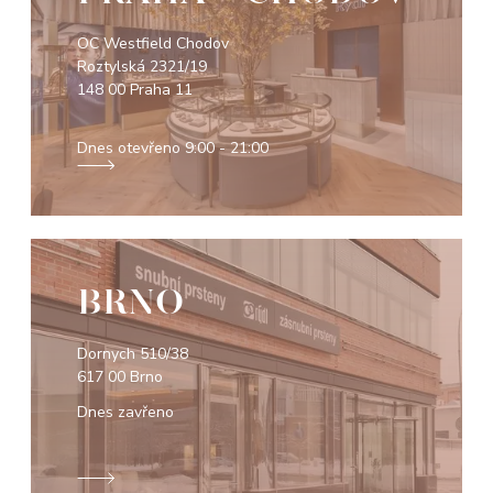
OC Westfield Chodov
Roztylská 2321/19
148 00 Praha 11
Dnes otevřeno
9:00 - 21:00
BRNO
Dornych 510/38
617 00 Brno
Dnes zavřeno