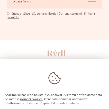
ODEBÍRAT
Chráněno službou reCaptcha od Google |
Ochrana soukromí
|
Smluvní
podmínky
Snažíme se náš web neustále vylepšovat. A k tomu potřebujeme data.
Sbíráme je
pomocí cookies
, které nám pomáhají analyzovat
návštěvnost a následně přizpůsobit obsah a reklamu.
© 2026, Rýdl