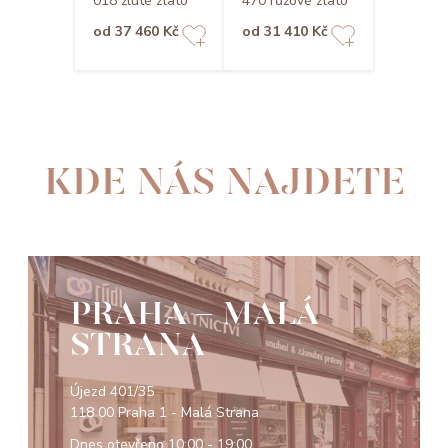
018 žluté zlato
470 růžové zlato
od 37 460 Kč
od 31 410 Kč
KDE NÁS NAJDETE
PRAHA - MALÁ
STRANA
Újezd 401/35
118 00 Praha 1 - Malá Strana
Dnes otevřeno
10:00 - 19:00