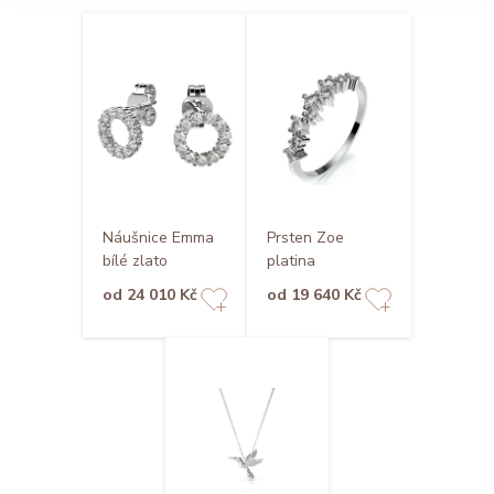
Náušnice Emma
Prsten Zoe
bílé zlato
platina
od 24 010 Kč
od 19 640 Kč