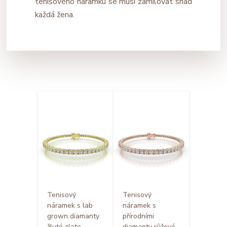
tenisového náramku se musí zamilovat snad
každá žena.
Tenisový
Tenisový
náramek s lab
náramek s
grown diamanty
přírodními
žluté zlato
diamanty růžové