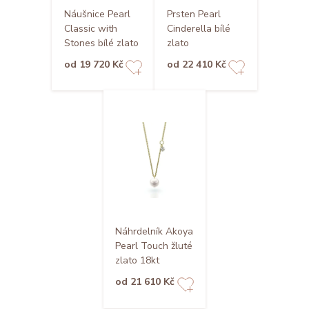
Náušnice Pearl
Prsten Pearl
Classic with
Cinderella bílé
Stones bílé zlato
zlato
od 19 720 Kč
od 22 410 Kč
Náhrdelník Akoya
Pearl Touch žluté
zlato 18kt
od 21 610 Kč