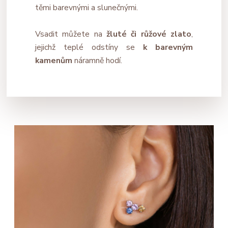
těmi barevnými a slunečnými.
Vsadit můžete na
žluté či růžové zlato
,
jejichž teplé odstíny se
k barevným
kamenům
náramně hodí.