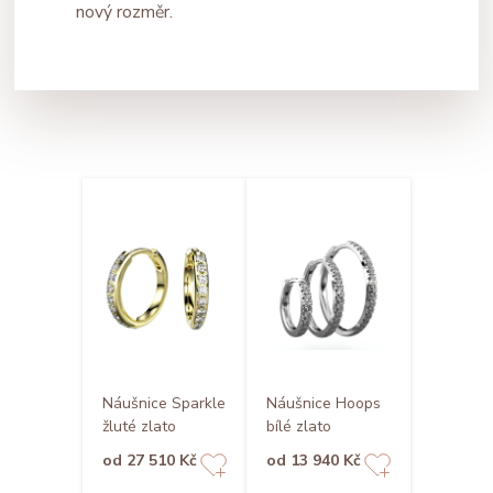
nový rozměr.
Náušnice Sparkle
Náušnice Hoops
žluté zlato
bílé zlato
od 27 510 Kč
od 13 940 Kč