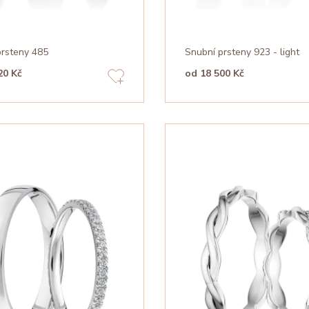
prsteny 485
Snubní prsteny 923 - light
20 Kč
od 18 500 Kč