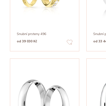
Snubní prsteny 496
Snubní 
od 39 030 Kč
od 33 4