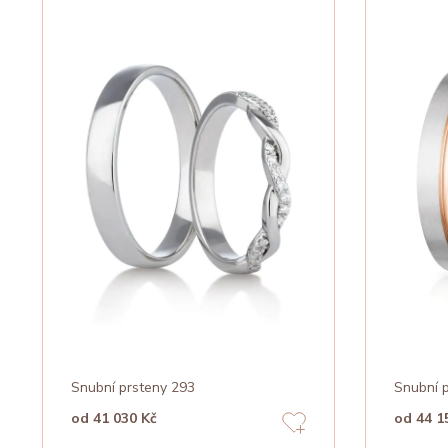
Snubní prsteny 293
Snubní 
od 41 030 Kč
od 44 1