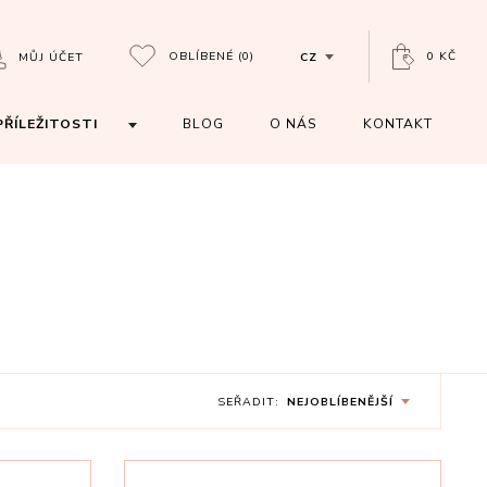
OBLÍBENÉ
(0)
0 KČ
MŮJ ÚČET
CZ
PŘÍLEŽITOSTI
BLOG
O NÁS
KONTAKT
SEŘADIT:
NEJOBLÍBENĚJŠÍ