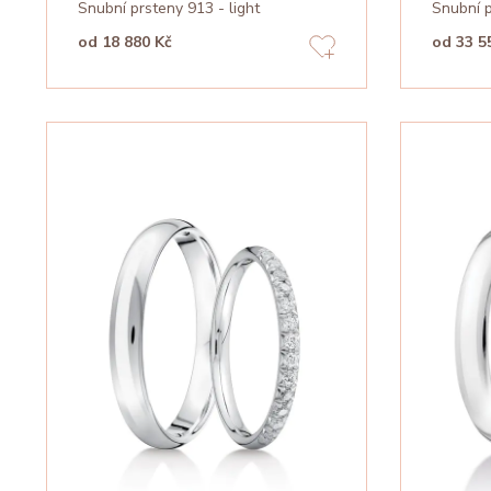
Snubní prsteny 913 - light
Snubní 
od 18 880 Kč
od 33 5