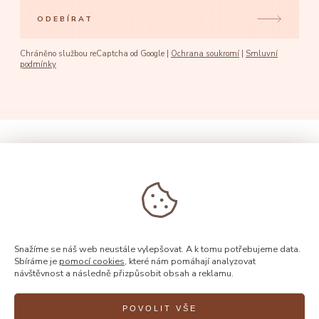
ODEBÍRAT
Chráněno službou reCaptcha od Google |
Ochrana soukromí
|
Smluvní
podmínky
Snažíme se náš web neustále vylepšovat. A k tomu potřebujeme data.
Sbíráme je
pomocí cookies
, které nám pomáhají analyzovat
návštěvnost a následně přizpůsobit obsah a reklamu.
POVOLIT VŠE