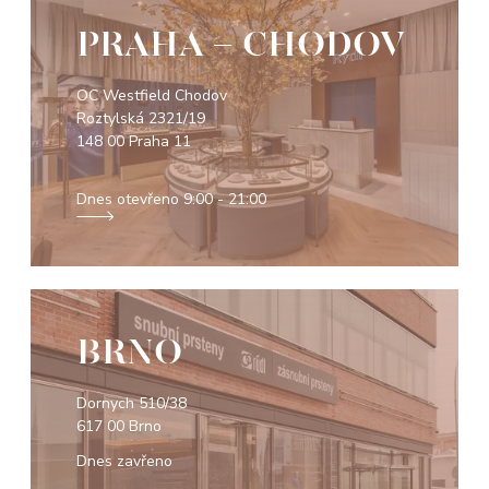
PRAHA - CHODOV
OC Westfield Chodov
Roztylská 2321/19
148 00 Praha 11
Dnes otevřeno
9:00 - 21:00
BRNO
Dornych 510/38
617 00 Brno
Dnes zavřeno