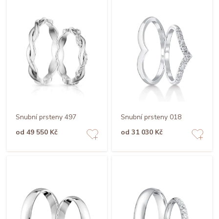
Snubní prsteny 497
Snubní prsteny 018
od 49 550 Kč
od 31 030 Kč