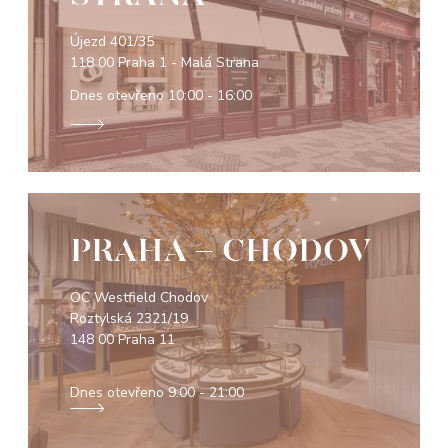
Újezd 401/35
118 00 Praha 1 - Malá Strana
Dnes otevřeno
10:00 - 16:00
PRAHA - CHODOV
OC Westfield Chodov
Roztylská 2321/19
148 00 Praha 11
Dnes otevřeno
9:00 - 21:00