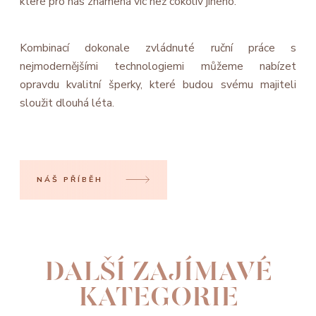
které pro nás znamená víc než cokoliv jiného.
Kombinací dokonale zvládnuté ruční práce s
nejmodernějšími technologiemi můžeme nabízet
opravdu kvalitní šperky, které budou svému majiteli
sloužit dlouhá léta.
NÁŠ PŘÍBĚH
DALŠÍ ZAJÍMAVÉ
KATEGORIE