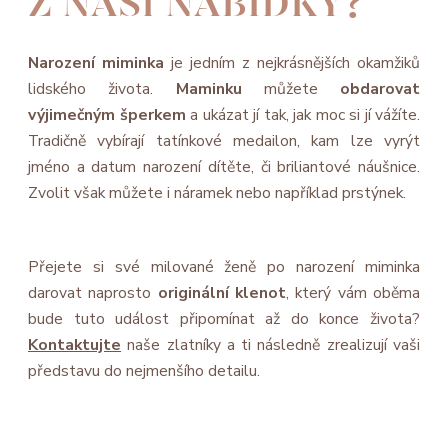
Z NAŠÍ NABÍDKY?
Narození miminka
je jedním z nejkrásnějších okamžiků
lidského života.
Maminku
můžete
obdarovat
výjimečným šperkem
a ukázat jí tak, jak moc si jí vážíte.
Tradičně vybírají tatínkové medailon, kam lze vyrýt
jméno a datum narození dítěte, či briliantové náušnice.
Zvolit však můžete i náramek nebo například prstýnek.
Přejete si své milované ženě po narození miminka
darovat naprosto
originální klenot
, který vám oběma
bude tuto událost připomínat až do konce života?
Kontaktujte
naše zlatníky a ti následně zrealizují vaši
představu do nejmenšího detailu.