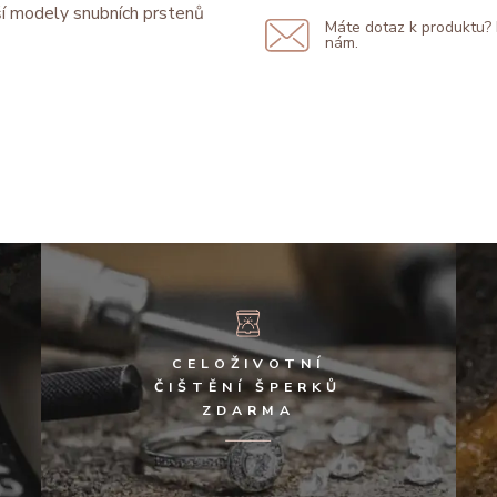
í modely snubních prstenů
Máte dotaz k produktu?
nám.
CELOŽIVOTNÍ
ČIŠTĚNÍ ŠPERKŮ
ZDARMA