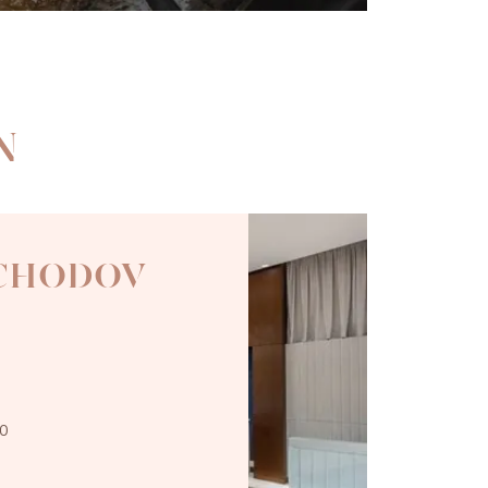
N
 CHODOV
00