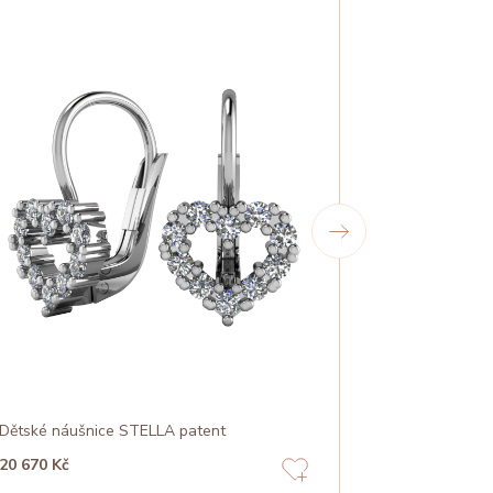
Dětské náušnice STELLA patent
Dětské náušn
20 670 Kč
15 780 Kč