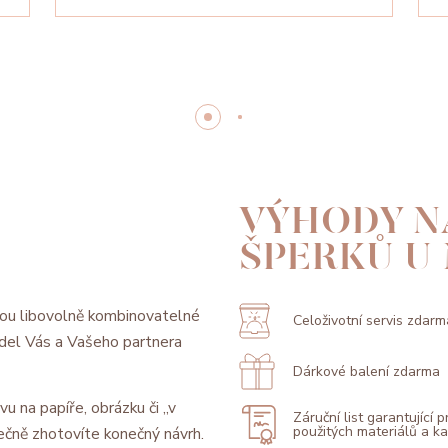
VÝHODY N
ŠPERKŮ U
ou libovolně kombinovatelné
Celoživotní servis zdarm
model Vás a Vašeho partnera
Dárkové balení zdarma
vu na papíře, obrázku či „v
Záruční list garantující 
použitých materiálů a 
ečně zhotovíte konečný návrh.