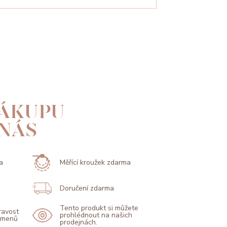
ÁKUPU
 NÁS
a
Měřící kroužek zdarma
Doručení zdarma
Tento produkt si můžete
pravost
prohlédnout na našich
kamenů
prodejnách.