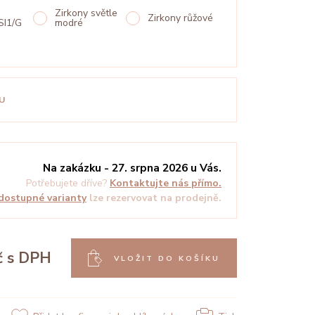
Zirkony světle
Zirkony růžové
SI1/G
modré
U
Na zakázku - 27. srpna 2026 u Vás.
Potřebujete dříve?
Kontaktujte nás přímo.
dostupné varianty
lze rezervovat na prodejně.
č
s DPH
VLOŽIT DO KOŠÍKU