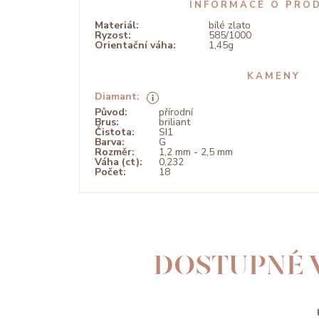
INFORMACE O PRO
Materiál:
bílé zlato
Ryzost:
585/1000
Orientační váha:
1,45g
KAMENY
Diamant:
Původ:
přírodní
Brus:
briliant
Čistota:
SI1
Barva:
G
Rozměr:
1,2 mm - 2,5 mm
Váha (ct):
0,232
Počet:
18
DOSTUPNÉ 