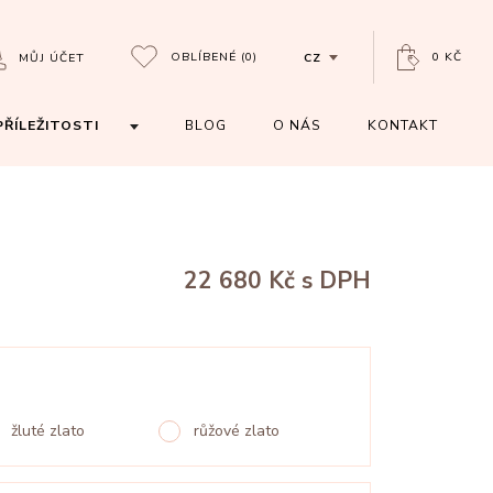
OBLÍBENÉ
(0)
0 KČ
MŮJ ÚČET
CZ
PŘÍLEŽITOSTI
BLOG
O NÁS
KONTAKT
22 680 Kč
s DPH
žluté zlato
růžové zlato