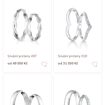
Snubní prsteny 497
Snubní prsteny 018
od 49 550 Kč
od 31 030 Kč